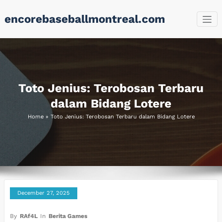
Skip
encorebaseballmontreal.com
to
content
Toto Jenius: Terobosan Terbaru
dalam Bidang Lotere
Home
»
Toto Jenius: Terobosan Terbaru dalam Bidang Lotere
December 27, 2025
By
RAf4L
In
Berita Games