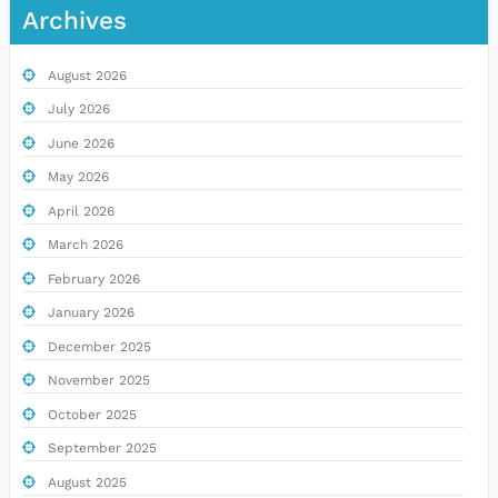
Archives
August 2026
July 2026
June 2026
May 2026
April 2026
March 2026
February 2026
January 2026
December 2025
November 2025
October 2025
September 2025
August 2025