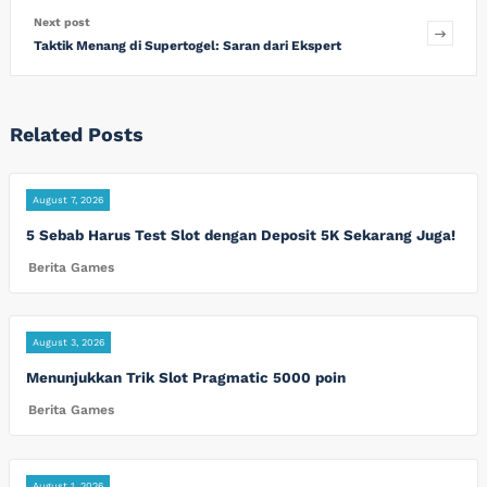
Next post
Taktik Menang di Supertogel: Saran dari Ekspert
Related Posts
August 7, 2026
5 Sebab Harus Test Slot dengan Deposit 5K Sekarang Juga!
Berita Games
August 3, 2026
Menunjukkan Trik Slot Pragmatic 5000 poin
Berita Games
August 1, 2026