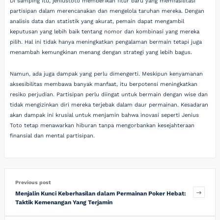
Di samping itu, jeniustoto memberikan fitur baru yang memfasilitasi
partisipan dalam merencanakan dan mengelola taruhan mereka. Dengan
analisis data dan statistik yang akurat, pemain dapat mengambil
keputusan yang lebih baik tentang nomor dan kombinasi yang mereka
pilih. Hal ini tidak hanya meningkatkan pengalaman bermain tetapi juga
menambah kemungkinan menang dengan strategi yang lebih bagus.
Namun, ada juga dampak yang perlu dimengerti. Meskipun kenyamanan
aksesibilitas membawa banyak manfaat, itu berpotensi meningkatkan
resiko perjudian. Partisipan perlu diingat untuk bermain dengan wise dan
tidak mengizinkan diri mereka terjebak dalam daur permainan. Kesadaran
akan dampak ini krusial untuk menjamin bahwa inovasi seperti Jenius
Toto tetap menawarkan hiburan tanpa mengorbankan kesejahteraan
finansial dan mental partisipan.
Previous post
Menjalin Kunci Keberhasilan dalam Permainan Poker Hebat:
Taktik Kemenangan Yang Terjamin