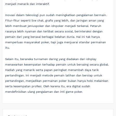
menjadi menarik dan interaktif.
Inovasi dalam teknologi pun sudah meningkatkan pengalaman bermain.
Fitur-fitur seperti live chat, grafis yang lebih, dan jaringan aman yang
lebih membuat jeniuspoker dan idnpoker menjadi terkenal. Petaruh
rasanya lebih nyaman dan terlibat secara sosial, berinteraksi dengan
pemain dari yang berasal berbagai belahan dunia. Hal ini tak hanya
memperluas masyarakat poker, tapi juga menjuarai standar permainan
itu.
Selain itu, beraneka turnamen daring yang diadakan dari idnplay
menawarkan kesempatan terhadap pemain untuk bersaing secara global.
Hadiah yang menarik serta papan peringkat menambah daya tarik
pertandingan. Ini menjadi metode pemain latihan dan bersiap untuk
pertandingan, menjadikan permainan poker bukan hanya hobi melainkan
serta kesempatan profesi. Oleh karena itu, era digital sudah
mendefinisikan ulang pengalaman dan inti game poker.