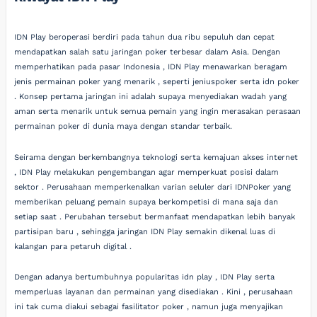
IDN Play beroperasi berdiri pada tahun dua ribu sepuluh dan cepat
mendapatkan salah satu jaringan poker terbesar dalam Asia. Dengan
memperhatikan pada pasar Indonesia , IDN Play menawarkan beragam
jenis permainan poker yang menarik , seperti jeniuspoker serta idn poker
. Konsep pertama jaringan ini adalah supaya menyediakan wadah yang
aman serta menarik untuk semua pemain yang ingin merasakan perasaan
permainan poker di dunia maya dengan standar terbaik.
Seirama dengan berkembangnya teknologi serta kemajuan akses internet
, IDN Play melakukan pengembangan agar memperkuat posisi dalam
sektor . Perusahaan memperkenalkan varian seluler dari IDNPoker yang
memberikan peluang pemain supaya berkompetisi di mana saja dan
setiap saat . Perubahan tersebut bermanfaat mendapatkan lebih banyak
partisipan baru , sehingga jaringan IDN Play semakin dikenal luas di
kalangan para petaruh digital .
Dengan adanya bertumbuhnya popularitas idn play , IDN Play serta
memperluas layanan dan permainan yang disediakan . Kini , perusahaan
ini tak cuma diakui sebagai fasilitator poker , namun juga menyajikan