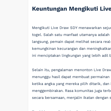
Keuntungan Mengikuti Liv
Mengikuti Live Draw SDY menawarkan seju
togel. Salah satu manfaat utamanya adalah 
langsung, pemain dapat melihat secara rea
kemungkinan kecurangan dan meningkatkan 
ini menciptakan lingkungan yang lebih adil 
Selain itu, pengalaman menonton Live Draw
menunggu hasil dapat membuat permainan 
ketika angka yang mereka pilih ditarik, dan
menggembirakan. Rasa komunitas juga terb
secara bersamaan, menjalin ikatan dengan