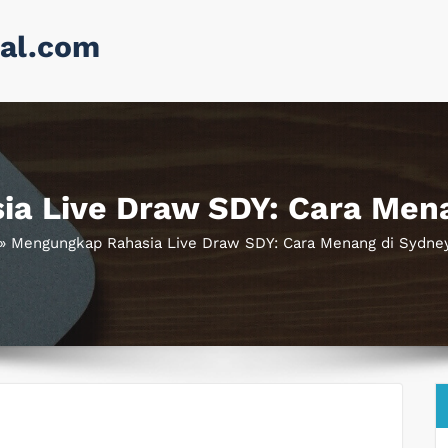
al.com
a Live Draw SDY: Cara Mena
»
Mengungkap Rahasia Live Draw SDY: Cara Menang di Sydne