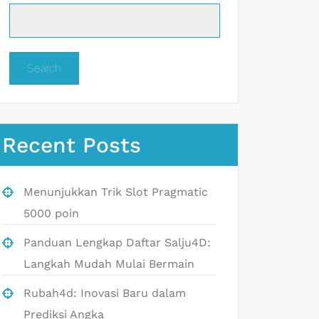
Search
Recent Posts
Menunjukkan Trik Slot Pragmatic
5000 poin
Panduan Lengkap Daftar Salju4D:
Langkah Mudah Mulai Bermain
Rubah4d: Inovasi Baru dalam
Prediksi Angka