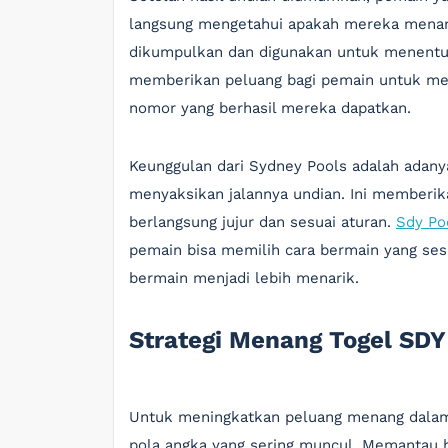
langsung mengetahui apakah mereka menang
dikumpulkan dan digunakan untuk menentuka
memberikan peluang bagi pemain untuk men
nomor yang berhasil mereka dapatkan.
Keunggulan dari Sydney Pools adalah adany
menyaksikan jalannya undian. Ini memberi
berlangsung jujur dan sesuai aturan.
Sdy Po
pemain bisa memilih cara bermain yang ses
bermain menjadi lebih menarik.
Strategi Menang Togel SDY
Untuk meningkatkan peluang menang dalam
pola angka yang sering muncul. Memantau ha