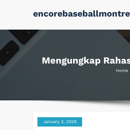
Skip
encorebaseballmontre
to
content
Mengungkap Rahasi
Home
January 3, 2026