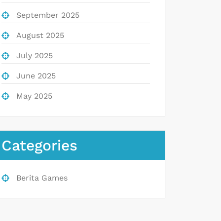
September 2025
August 2025
July 2025
June 2025
May 2025
Categories
Berita Games