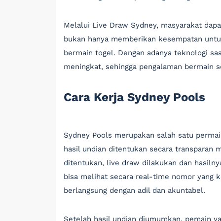
Melalui Live Draw Sydney, masyarakat dapat
bukan hanya memberikan kesempatan untu
bermain togel. Dengan adanya teknologi saat
meningkat, sehingga pengalaman bermain s
Cara Kerja Sydney Pools
Sydney Pools merupakan salah satu permain
hasil undian ditentukan secara transparan m
ditentukan, live draw dilakukan dan hasil
bisa melihat secara real-time nomor yang k
berlangsung dengan adil dan akuntabel.
Setelah hasil undian diumumkan, pemain y