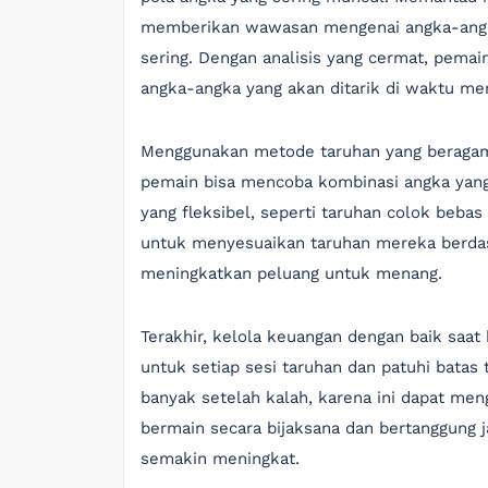
memberikan wawasan mengenai angka-angka
sering. Dengan analisis yang cermat, pemai
angka-angka yang akan ditarik di waktu me
Menggunakan metode taruhan yang beragam
pemain bisa mencoba kombinasi angka yan
yang fleksibel, seperti taruhan colok bebas
untuk menyesuaikan taruhan mereka berdas
meningkatkan peluang untuk menang.
Terakhir, kelola keuangan dengan baik saat
untuk setiap sesi taruhan dan patuhi batas 
banyak setelah kalah, karena ini dapat men
bermain secara bijaksana dan bertanggung
semakin meningkat.