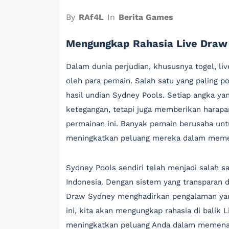
By
RAf4L
In
Berita Games
Mengungkap Rahasia Live Draw 
Dalam dunia perjudian, khususnya togel, l
oleh para pemain. Salah satu yang paling 
hasil undian Sydney Pools. Setiap angka ya
ketegangan, tetapi juga memberikan harapan
permainan ini. Banyak pemain berusaha unt
meningkatkan peluang mereka dalam meme
Sydney Pools sendiri telah menjadi salah sa
Indonesia. Dengan sistem yang transparan da
Draw Sydney menghadirkan pengalaman yan
ini, kita akan mengungkap rahasia di bali
meningkatkan peluang Anda dalam memenangk