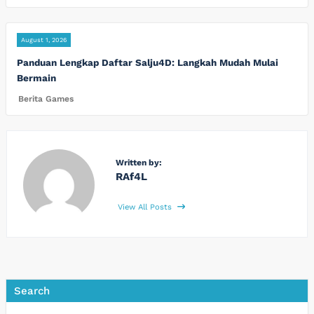
August 1, 2026
Panduan Lengkap Daftar Salju4D: Langkah Mudah Mulai
Bermain
Berita Games
Written by:
RAf4L
View All Posts
Search