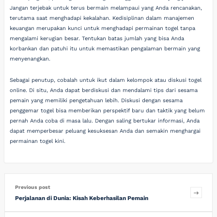
Jangan terjebak untuk terus bermain melampaui yang Anda rencanakan,
terutama saat menghadapi kekalahan. Kedisiplinan dalam manajemen
keuangan merupakan kunci untuk menghadapi permainan togel tanpa
mengalami kerugian besar. Tentukan batas jumlah yang bisa Anda
korbankan dan patuhi itu untuk memastikan pengalaman bermain yang
menyenangkan.
Sebagai penutup, cobalah untuk ikut dalam kelompok atau diskusi togel
online. Di situ, Anda dapat berdiskusi dan mendalami tips dari sesama
pemain yang memiliki pengetahuan lebih. Diskusi dengan sesama
penggemar togel bisa memberikan perspektif baru dan taktik yang belum
pernah Anda coba di masa lalu. Dengan saling bertukar informasi, Anda
dapat memperbesar peluang kesuksesan Anda dan semakin menghargai
permainan togel kini.
Previous post
Perjalanan di Dunia: Kisah Keberhasilan Pemain