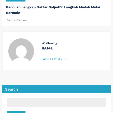
Panduan Lengkap Daftar Salju4D: Langkah Mudah Mulai
Bermain
Berita Games
Written by:
RAf4L
View All Posts
Search