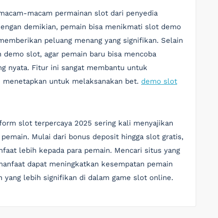
ermacam-macam permainan slot dari penyedia
 Dengan demikian, pemain bisa menikmati slot demo
g memberikan peluang menang yang signifikan. Selain
un demo slot, agar pemain baru bisa mencoba
ng nyata. Fitur ini sangat membantu untuk
m menetapkan untuk melaksanakan bet.
demo slot
orm slot terpercaya 2025 sering kali menyajikan
emain. Mulai dari bonus deposit hingga slot gratis,
aat lebih kepada para pemain. Mencari situs yang
manfaat dapat meningkatkan kesempatan pemain
ang lebih signifikan di dalam game slot online.