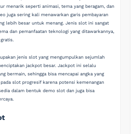
tur menarik seperti animasi, tema yang beragam, dan
video juga sering kali menawarkan garis pembayaran
g lebih besar untuk menang. Jenis slot ini sangat
tema dan pemanfaatan teknologi yang ditawarkannya,
gratis.
merupakan jenis slot yang mengumpulkan sejumlah
enciptakan jackpot besar. Jackpot ini selalu
ng bermain, sehingga bisa mencapai angka yang
 pada slot progresif karena potensi kemenangan
rsedia dalam bentuk demo slot dan juga bisa
ercaya.
ot