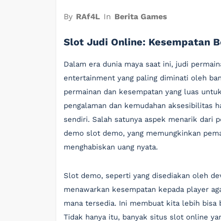
By
RAf4L
In
Berita Games
Slot Judi Online: Kesempatan Be
Dalam era dunia maya saat ini, judi permaina
entertainment yang paling diminati oleh ba
permainan dan kesempatan yang luas untuk
pengalaman dan kemudahan aksesibilitas 
sendiri. Salah satunya aspek menarik dari p
demo slot demo, yang memungkinkan pemai
menghabiskan uang nyata.
Slot demo, seperti yang disediakan oleh de
menawarkan kesempatan kepada player ag
mana tersedia. Ini membuat kita lebih bisa
Tidak hanya itu, banyak situs slot online 