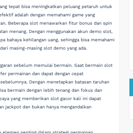
yang tepat bisa meningkatkan peluang petaruh untuk
efektif adalah dengan memahami game yang
kan. Beberapa slot menawarkan fitur bonus dan spin
atan menang. Dengan menggunakan akun demo slot,
anpa bahaya kehilangan uang, sehingga bisa memahami
ri masing-masing slot demo yang ada.
ggaran sebelum memulai bermain. Saat bermain slot
sfer permainan dan dapat dengan cepat
n sebelumnya. Dengan menetapkan batasan taruhan
isa bermain dengan lebih tenang dan fokus dan
ercaya yang memberikan slot gacor kali ini dapat
 jackpot dan bukan hanya mengandalkan
h elemen penting dalam strategi permainan.