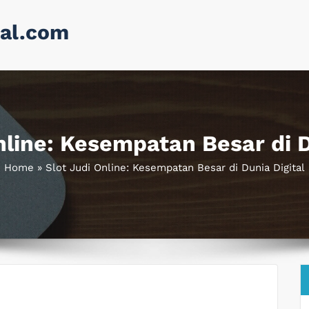
al.com
nline: Kesempatan Besar di D
Home
»
Slot Judi Online: Kesempatan Besar di Dunia Digital