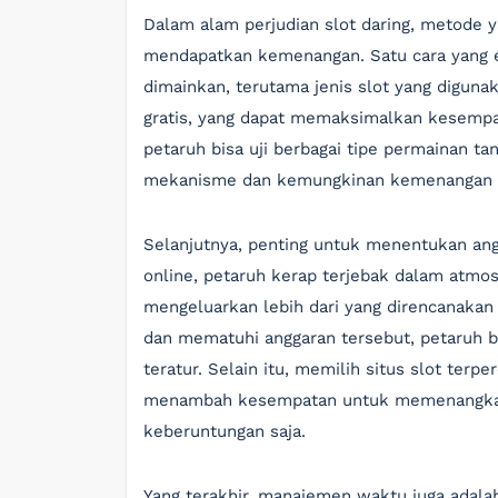
Dalam alam perjudian slot daring, metode 
mendapatkan kemenangan. Satu cara yang 
dimainkan, terutama jenis slot yang diguna
gratis, yang dapat memaksimalkan kesemp
petaruh bisa uji berbagai tipe permainan t
mekanisme dan kemungkinan kemenangan da
Selanjutnya, penting untuk menentukan an
online, petaruh kerap terjebak dalam atmo
mengeluarkan lebih dari yang direncanaka
dan mematuhi anggaran tersebut, petaruh b
teratur. Selain itu, memilih situs slot terp
menambah kesempatan untuk memenangkan
keberuntungan saja.
Yang terakhir, manajemen waktu juga adala