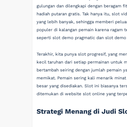
gulungan dan dilengkapi dengan beragam fi
hadiah putaran gratis. Tak hanya itu, slot 
yang lebih banyak, sehingga memberi peluan
populer di kalangan pemain karena ragam 
seperti slot demo pragmatic dan slot demo 
Terakhir, kita punya slot progresif, yang 
kecil taruhan dari setiap permainan untuk m
bertambah seiring dengan jumlah pemain ya
memikat. Pemain sering kali menarik minat
besar yang disediakan. Slot ini biasanya te
ditemukan di website slot online yang terp
Strategi Menang di Judi Sl