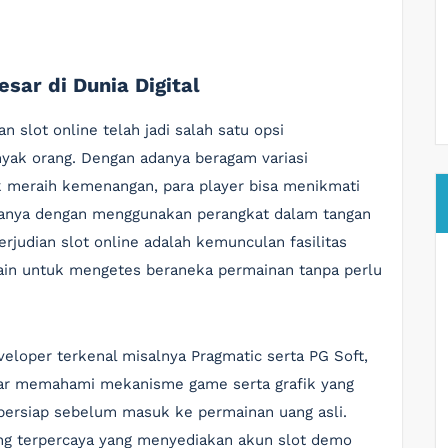
sar di Dunia Digital
n slot online telah jadi salah satu opsi
nyak orang. Dengan adanya beragam variasi
 meraih kemenangan, para player bisa menikmati
hanya dengan menggunakan perangkat dalam tangan
erjudian slot online adalah kemunculan fasilitas
n untuk mengetes beraneka permainan tanpa perlu
veloper terkenal misalnya Pragmatic serta PG Soft,
ar memahami mekanisme game serta grafik yang
 bersiap sebelum masuk ke permainan uang asli.
yang terpercaya yang menyediakan akun slot demo