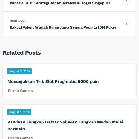
Rahasia SGP: Strategi Tepat Berhasil di Togel Singapura
Next post
RakyatPoker: Wadah Kumpulnya Semua Pecinta IDN Poker
Related Posts
August 3, 2026
Menunjukkan Trik Slot Pragmatic 5000 poin
Berita Games
August 1, 2026
Panduan Lengkap Daftar Salju4D: Langkah Mudah Mulai
Bermain
Berita Games