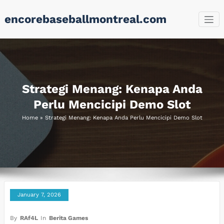
Skip
encorebaseballmontreal.com
to
content
Strategi Menang: Kenapa Anda
Perlu Mencicipi Demo Slot
Home
»
Strategi Menang: Kenapa Anda Perlu Mencicipi Demo Slot
January 7, 2026
By
RAf4L
In
Berita Games