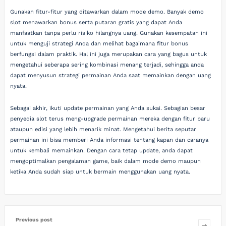
Gunakan fitur-fitur yang ditawarkan dalam mode demo. Banyak demo
slot menawarkan bonus serta putaran gratis yang dapat Anda
manfaatkan tanpa perlu risiko hilangnya uang. Gunakan kesempatan ini
untuk menguji strategi Anda dan melihat bagaimana fitur bonus
berfungsi dalam praktik. Hal ini juga merupakan cara yang bagus untuk
mengetahui seberapa sering kombinasi menang terjadi, sehingga anda
dapat menyusun strategi permainan Anda saat memainkan dengan uang
nyata.
Sebagai akhir, ikuti update permainan yang Anda sukai. Sebagian besar
penyedia slot terus meng-upgrade permainan mereka dengan fitur baru
ataupun edisi yang lebih menarik minat. Mengetahui berita seputar
permainan ini bisa memberi Anda informasi tentang kapan dan caranya
untuk kembali memainkan. Dengan cara tetap update, anda dapat
mengoptimalkan pengalaman game, baik dalam mode demo maupun
ketika Anda sudah siap untuk bermain menggunakan uang nyata.
Previous post