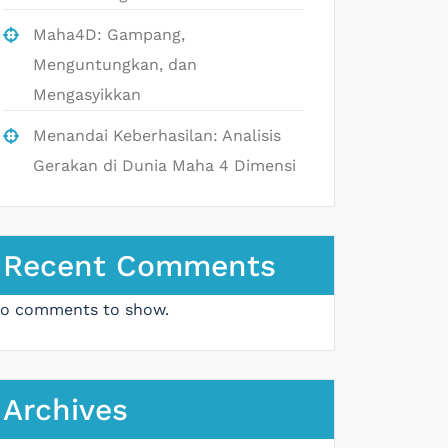
Maha4D: Gampang,
Menguntungkan, dan
Mengasyikkan
Menandai Keberhasilan: Analisis
Gerakan di Dunia Maha 4 Dimensi
Recent Comments
o comments to show.
Archives