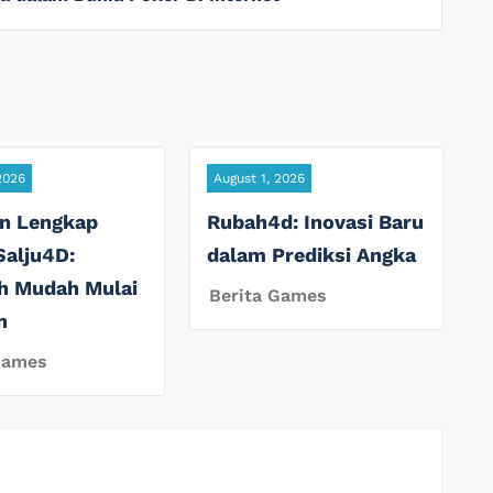
2026
August 1, 2026
n Lengkap
Rubah4d: Inovasi Baru
Salju4D:
dalam Prediksi Angka
h Mudah Mulai
Berita Games
n
Games