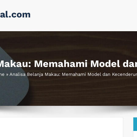
al.com
a Makau: Memahami Model da
me
»
Analisa Belanja Makau: Memahami Model dan Kecenderu