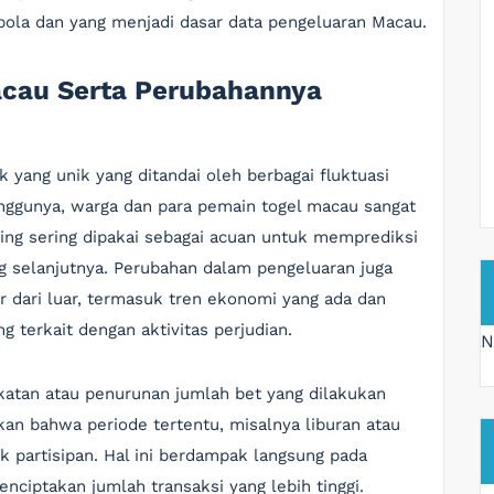
i pola dan yang menjadi dasar data pengeluaran Macau.
acau Serta Perubahannya
yang unik yang ditandai oleh berbagai fluktuasi
minggunya, warga dan para pemain togel macau sangat
ring sering dipakai sebagai acuan untuk memprediksi
g selanjutnya. Perubahan dalam pengeluaran juga
r dari luar, termasuk tren ekonomi yang ada dan
 terkait dengan aktivitas perjudian.
N
gkatan atau penurunan jumlah bet yang dilakukan
an bahwa periode tertentu, misalnya liburan atau
k partisipan. Hal ini berdampak langsung pada
nciptakan jumlah transaksi yang lebih tinggi.