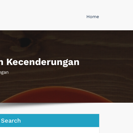
Home
n Kecenderungan
ngan
Search