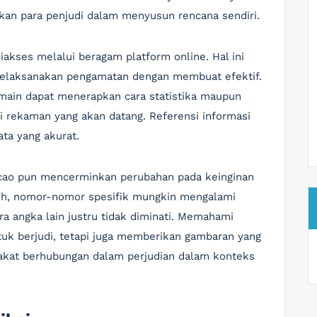
akan para penjudi dalam menyusun rencana sendiri.
iakses melalui beragam platform online. Hal ini
melaksanakan pengamatan dengan membuat efektif.
main dapat menerapkan cara statistika maupun
rekaman yang akan datang. Referensi informasi
ta yang akurat.
 Macao pun mencerminkan perubahan pada keinginan
h, nomor-nomor spesifik mungkin mengalami
a angka lain justru tidak diminati. Memahami
uk berjudi, tetapi juga memberikan gambaran yang
akat berhubungan dalam perjudian dalam konteks