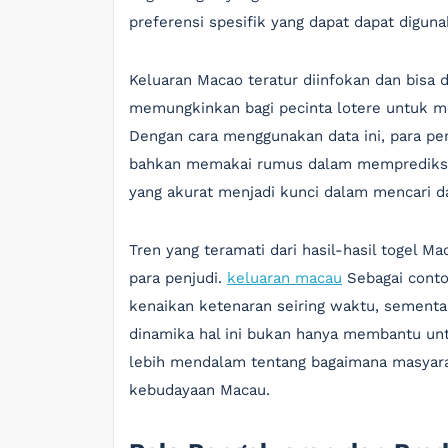
preferensi spesifik yang dapat dapat digun
Keluaran Macao teratur diinfokan dan bisa d
memungkinkan bagi pecinta lotere untuk 
Dengan cara menggunakan data ini, para pe
bahkan memakai rumus dalam memprediksi 
yang akurat menjadi kunci dalam mencari da
Tren yang teramati dari hasil-hasil togel
para penjudi.
keluaran macau
Sebagai conto
kenaikan ketenaran seiring waktu, sementar
dinamika hal ini bukan hanya membantu unt
lebih mendalam tentang bagaimana masyar
kebudayaan Macau.