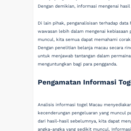
Dengan demikian, informasi mengenai hasil 
Di lain pihak, penganalisisan terhadap dat
wawasan lebih dalam mengenai kebiasaan p
muncul, kita semua dapat memahami corak te
Dengan penelitian belanja macau secara rinci
untuk menjawab tantangan dalam permaina
menguntungkan bagi para pengganda.
Pengamatan Informasi Tog
Analisis informasi togel Macau menyediak
kecenderungan pengeluaran yang muncul p
dari hasil-hasil sebelumnya, kita dapat m
angka-angka yang sedikit muncul. Informas