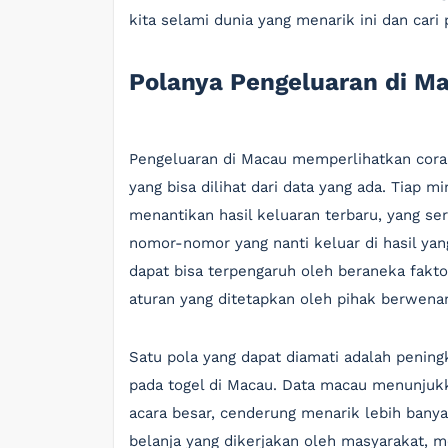
kita selami dunia yang menarik ini dan car
Polanya Pengeluaran di M
Pengeluaran di Macau memperlihatkan corak 
yang bisa dilihat dari data yang ada. Tiap 
menantikan hasil keluaran terbaru, yang se
nomor-nomor yang nanti keluar di hasil yan
dapat bisa terpengaruh oleh beraneka fakto
aturan yang ditetapkan oleh pihak berwenang
Satu pola yang dapat diamati adalah penin
pada togel di Macau. Data macau menunjukk
acara besar, cenderung menarik lebih banya
belanja yang dikerjakan oleh masyarakat, me