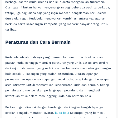
berbagai daerah mulai mendirikan klub serta mengadakan turnamen.
Olahraga ini bukan hanya menyenangkan bagi beberapa pecinta berkuda,
tetapi juga bagi siapa saja yang ingin mencari pengalaman baru dalam
dunia olahraga . Kudabola menawarkan kombinasi antara keanggunan
berkuda serta kesenangan kompetisi yang menarik banyak orang untuk
terlibat.
Peraturan dan Cara Bermain
Kudabola adalah olahraga yang memadukan unsur dari football dan
pacuan kuda, sehingga memiliki peraturan yang unik. Setiap tim terdiri
dari sejumlah pemain yang naik kuda dan berusaha mencetak gol dengan
bola sepak. Di lapangan yang sudah ditentukan, ukuran lapangan
permainan serupa dengan lapangan sepak bola, tetapi dengan beberapa
area istimewa untuk memastikan keselamatan kuda dan pemain. Setiap
pemain wajib mengenakan perlengkapan pelindung dan mengikuti
ketentuan etika dalam menunggang kuda dan bermain bola.
Pertandingan dimulai dengan tendangan dari bagian tengah lapangan
setelah pengadil memberi isyarat.
kuda bola
Kelompok yang berhasil