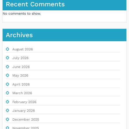
Recent Comments
No comments to show.
Archives
August 2026
July 2026
June 2026
May 2026
April 2026
March 2026
February 2026
January 2026
December 2025
November 2025