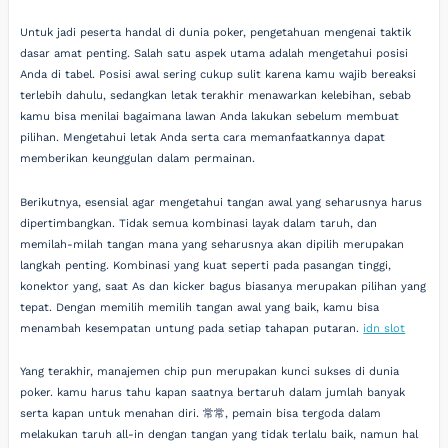
Untuk jadi peserta handal di dunia poker, pengetahuan mengenai taktik
dasar amat penting. Salah satu aspek utama adalah mengetahui posisi
Anda di tabel. Posisi awal sering cukup sulit karena kamu wajib bereaksi
terlebih dahulu, sedangkan letak terakhir menawarkan kelebihan, sebab
kamu bisa menilai bagaimana lawan Anda lakukan sebelum membuat
pilihan. Mengetahui letak Anda serta cara memanfaatkannya dapat
memberikan keunggulan dalam permainan.
Berikutnya, esensial agar mengetahui tangan awal yang seharusnya harus
dipertimbangkan. Tidak semua kombinasi layak dalam taruh, dan
memilah-milah tangan mana yang seharusnya akan dipilih merupakan
langkah penting. Kombinasi yang kuat seperti pada pasangan tinggi,
konektor yang, saat As dan kicker bagus biasanya merupakan pilihan yang
tepat. Dengan memilih memilih tangan awal yang baik, kamu bisa
menambah kesempatan untung pada setiap tahapan putaran.
idn slot
Yang terakhir, manajemen chip pun merupakan kunci sukses di dunia
poker. kamu harus tahu kapan saatnya bertaruh dalam jumlah banyak
serta kapan untuk menahan diri. 常常, pemain bisa tergoda dalam
melakukan taruh all-in dengan tangan yang tidak terlalu baik, namun hal