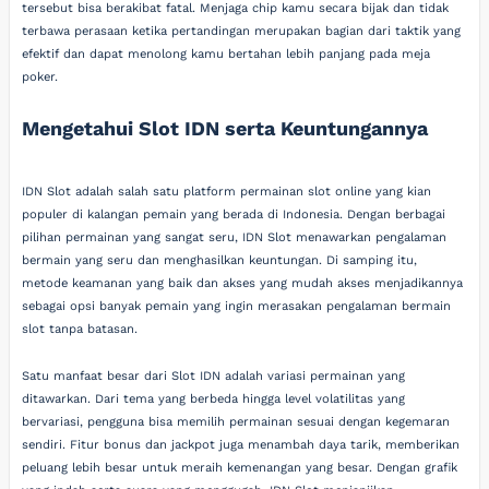
tersebut bisa berakibat fatal. Menjaga chip kamu secara bijak dan tidak
terbawa perasaan ketika pertandingan merupakan bagian dari taktik yang
efektif dan dapat menolong kamu bertahan lebih panjang pada meja
poker.
Mengetahui Slot IDN serta Keuntungannya
IDN Slot adalah salah satu platform permainan slot online yang kian
populer di kalangan pemain yang berada di Indonesia. Dengan berbagai
pilihan permainan yang sangat seru, IDN Slot menawarkan pengalaman
bermain yang seru dan menghasilkan keuntungan. Di samping itu,
metode keamanan yang baik dan akses yang mudah akses menjadikannya
sebagai opsi banyak pemain yang ingin merasakan pengalaman bermain
slot tanpa batasan.
Satu manfaat besar dari Slot IDN adalah variasi permainan yang
ditawarkan. Dari tema yang berbeda hingga level volatilitas yang
bervariasi, pengguna bisa memilih permainan sesuai dengan kegemaran
sendiri. Fitur bonus dan jackpot juga menambah daya tarik, memberikan
peluang lebih besar untuk meraih kemenangan yang besar. Dengan grafik