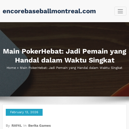
Skip
encorebaseballmontreal.com
to
content
Main PokerHebat: Jadi Pemain yang
Handal dalam Waktu Singkat
Home
»
Main PokerHebat: Jadi Pemain yang Handal dalam Waktu Singkat
February 13, 2026
By
RAf4L
In
Berita Games