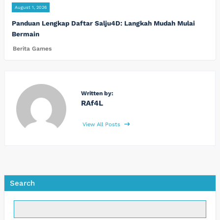
August 1, 2026
Panduan Lengkap Daftar Salju4D: Langkah Mudah Mulai
Bermain
Berita Games
Written by:
RAf4L
View All Posts
Search