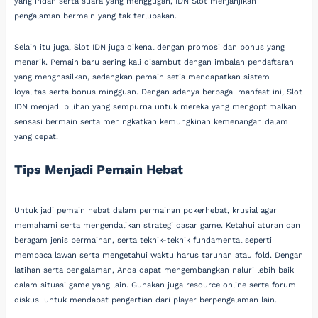
yang indah serta suara yang menggugah, IDN Slot menjanjikan
pengalaman bermain yang tak terlupakan.
Selain itu juga, Slot IDN juga dikenal dengan promosi dan bonus yang
menarik. Pemain baru sering kali disambut dengan imbalan pendaftaran
yang menghasilkan, sedangkan pemain setia mendapatkan sistem
loyalitas serta bonus mingguan. Dengan adanya berbagai manfaat ini, Slot
IDN menjadi pilihan yang sempurna untuk mereka yang mengoptimalkan
sensasi bermain serta meningkatkan kemungkinan kemenangan dalam
yang cepat.
Tips Menjadi Pemain Hebat
Untuk jadi pemain hebat dalam permainan pokerhebat, krusial agar
memahami serta mengendalikan strategi dasar game. Ketahui aturan dan
beragam jenis permainan, serta teknik-teknik fundamental seperti
membaca lawan serta mengetahui waktu harus taruhan atau fold. Dengan
latihan serta pengalaman, Anda dapat mengembangkan naluri lebih baik
dalam situasi game yang lain. Gunakan juga resource online serta forum
diskusi untuk mendapat pengertian dari player berpengalaman lain.