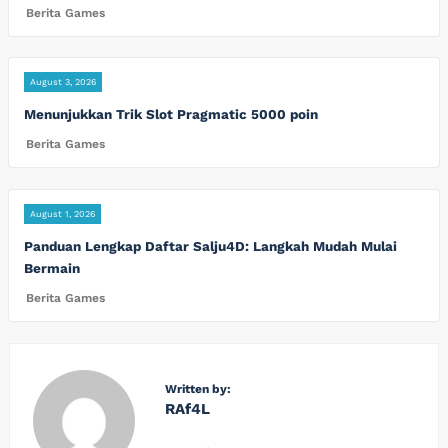
Berita Games
August 3, 2026
Menunjukkan Trik Slot Pragmatic 5000 poin
Berita Games
August 1, 2026
Panduan Lengkap Daftar Salju4D: Langkah Mudah Mulai
Bermain
Berita Games
Written by:
RAf4L