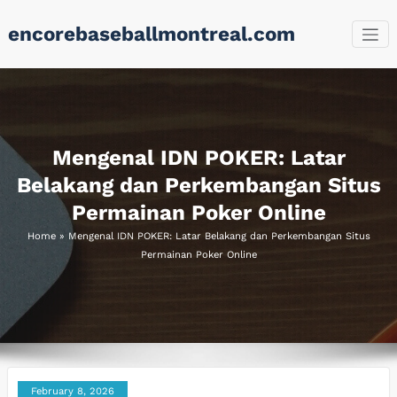
Skip
encorebaseballmontreal.com
to
content
Mengenal IDN POKER: Latar
Belakang dan Perkembangan Situs
Permainan Poker Online
Home
»
Mengenal IDN POKER: Latar Belakang dan Perkembangan Situs
Permainan Poker Online
February 8, 2026