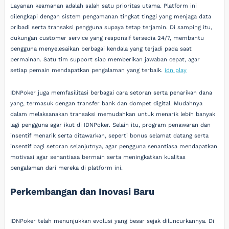
Layanan keamanan adalah salah satu prioritas utama. Platform ini
dilengkapi dengan sistem pengamanan tingkat tinggi yang menjaga data
pribadi serta transaksi pengguna supaya tetap terjamin. Di samping itu,
dukungan customer service yang responsif tersedia 24/7, membantu
pengguna menyelesaikan berbagai kendala yang terjadi pada saat
permainan. Satu tim support siap memberikan jawaban cepat, agar
setiap pemain mendapatkan pengalaman yang terbaik.
idn play
IDNPoker juga memfasilitasi berbagai cara setoran serta penarikan dana
yang, termasuk dengan transfer bank dan dompet digital. Mudahnya
dalam melaksanakan transaksi memudahkan untuk menarik lebih banyak
lagi pengguna agar ikut di IDNPoker. Selain itu, program penawaran dan
insentif menarik serta ditawarkan, seperti bonus selamat datang serta
insentif bagi setoran selanjutnya, agar pengguna senantiasa mendapatkan
motivasi agar senantiasa bermain serta meningkatkan kualitas
pengalaman dari mereka di platform ini.
Perkembangan dan Inovasi Baru
IDNPoker telah menunjukkan evolusi yang besar sejak diluncurkannya. Di