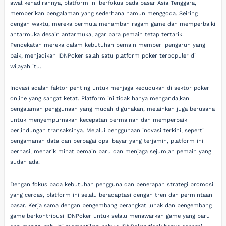
awal kehadirannya, platform ini berfokus pada pasar Asia Tenggara,
memberikan pengalaman yang sederhana namun menggoda. Seiring
dengan waktu, mereka bermula menambah ragam game dan memperbaiki
antarmuka desain antarmuka, agar para pemain tetap tertarik.
Pendekatan mereka dalam kebutuhan pemain memberi pengaruh yang
baik, menjadikan IDNPoker salah satu platform poker terpopuler di
wilayah itu.
Inovasi adalah faktor penting untuk menjaga kedudukan di sektor poker
online yang sangat ketat. Platform ini tidak hanya mengandalkan
pengalaman penggunaan yang mudah digunakan, melainkan juga berusaha
untuk menyempurnakan kecepatan permainan dan memperbaiki
perlindungan transaksinya. Melalui penggunaan inovasi terkini, seperti
pengamanan data dan berbagai opsi bayar yang terjamin, platform ini
berhasil menarik minat pemain baru dan menjaga sejumlah pemain yang
sudah ada.
Dengan fokus pada kebutuhan pengguna dan penerapan strategi promosi
yang cerdas, platform ini selalu beradaptasi dengan tren dan permintaan
pasar. Kerja sama dengan pengembang perangkat lunak dan pengembang
game berkontribusi IDNPoker untuk selalu menawarkan game yang baru