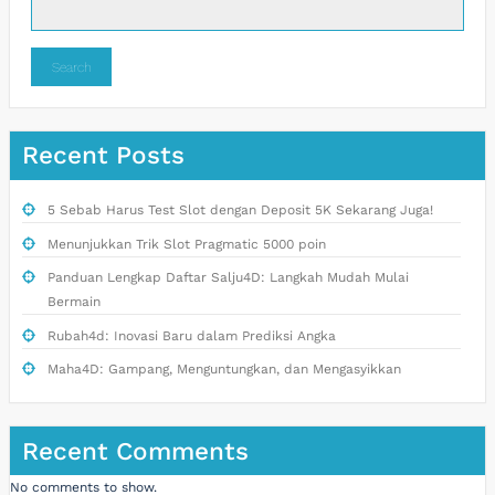
Search
Recent Posts
5 Sebab Harus Test Slot dengan Deposit 5K Sekarang Juga!
Menunjukkan Trik Slot Pragmatic 5000 poin
Panduan Lengkap Daftar Salju4D: Langkah Mudah Mulai
Bermain
Rubah4d: Inovasi Baru dalam Prediksi Angka
Maha4D: Gampang, Menguntungkan, dan Mengasyikkan
Recent Comments
No comments to show.