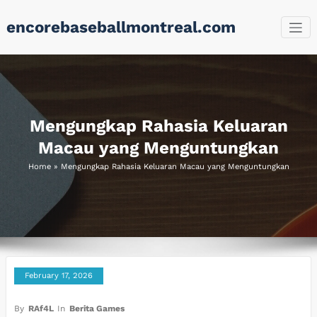
Skip
encorebaseballmontreal.com
to
content
Mengungkap Rahasia Keluaran
Macau yang Menguntungkan
Home
»
Mengungkap Rahasia Keluaran Macau yang Menguntungkan
February 17, 2026
By
RAf4L
In
Berita Games