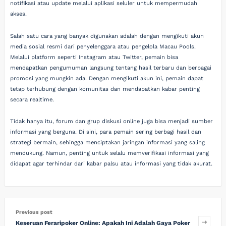
notifikasi atau update melalui aplikasi seluler untuk mempermudah
akses.
Salah satu cara yang banyak digunakan adalah dengan mengikuti akun
media sosial resmi dari penyelenggara atau pengelola Macau Pools.
Melalui platform seperti Instagram atau Twitter, pemain bisa
mendapatkan pengumuman langsung tentang hasil terbaru dan berbagai
promosi yang mungkin ada. Dengan mengikuti akun ini, pemain dapat
tetap terhubung dengan komunitas dan mendapatkan kabar penting
secara realtime.
Tidak hanya itu, forum dan grup diskusi online juga bisa menjadi sumber
informasi yang berguna. Di sini, para pemain sering berbagi hasil dan
strategi bermain, sehingga menciptakan jaringan informasi yang saling
mendukung. Namun, penting untuk selalu memverifikasi informasi yang
didapat agar terhindar dari kabar palsu atau informasi yang tidak akurat.
Previous post
Keseruan Feraripoker Online: Apakah Ini Adalah Gaya Poker