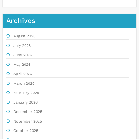
Archives
August 2026
July 2026
June 2026
May 2026
April 2026
March 2026
February 2026
January 2026
December 2025
November 2025
October 2025