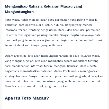
Mengungkap Rahasia Keluaran Macau yang
Menguntungkan
Toto Macau telah menjadi salah satu permainan yang paling menarik
perhatian para pecinta judi di seluruh dunia. Banyak yang mencari
informasi terbaru tentang pengeluaran Macau dan hasil dari permainan
ini untuk meningkatkan peluang mereka. Dengan begitu banyaknya data
dan hasil yang tersedia, wajar jika pemain ingin memanfaatkan informasi
tersebut demi keuntungan yang lebih besar.
Dalam artikel ini, kita akan mengungkap rahasia di balik keluaran Macau
yang menguntungkan. Kita akan membahas secara mendalam tentang
cara mendapatkan informasi terkini mengenai Keluaran Macau, serta
bagaimana memanfaatkan data dari Macau Pools untuk meningkatkan
strategi bermain. Dengan memahami pola dan hasil yang ada, diharapkan
para pemain bisa membuat keputusan yang lebih cerdas dalam bermain
Toto Macau dan meraih hasil yang memuaskan.
Apa Itu Toto Macau?