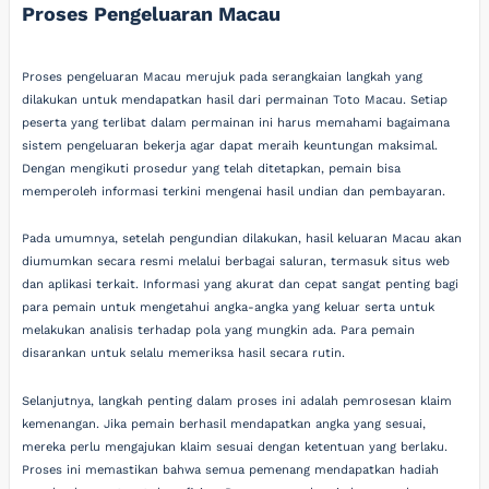
Proses Pengeluaran Macau
Proses pengeluaran Macau merujuk pada serangkaian langkah yang
dilakukan untuk mendapatkan hasil dari permainan Toto Macau. Setiap
peserta yang terlibat dalam permainan ini harus memahami bagaimana
sistem pengeluaran bekerja agar dapat meraih keuntungan maksimal.
Dengan mengikuti prosedur yang telah ditetapkan, pemain bisa
memperoleh informasi terkini mengenai hasil undian dan pembayaran.
Pada umumnya, setelah pengundian dilakukan, hasil keluaran Macau akan
diumumkan secara resmi melalui berbagai saluran, termasuk situs web
dan aplikasi terkait. Informasi yang akurat dan cepat sangat penting bagi
para pemain untuk mengetahui angka-angka yang keluar serta untuk
melakukan analisis terhadap pola yang mungkin ada. Para pemain
disarankan untuk selalu memeriksa hasil secara rutin.
Selanjutnya, langkah penting dalam proses ini adalah pemrosesan klaim
kemenangan. Jika pemain berhasil mendapatkan angka yang sesuai,
mereka perlu mengajukan klaim sesuai dengan ketentuan yang berlaku.
Proses ini memastikan bahwa semua pemenang mendapatkan hadiah