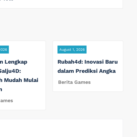
2026
August 1, 2026
n Lengkap
Rubah4d: Inovasi Baru
Salju4D:
dalam Prediksi Angka
h Mudah Mulai
Berita Games
n
Games