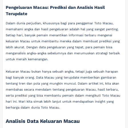
Pengeluaran Macau: Prediksi dan Analisis Hasil
Terupdate
Dalam dunia perjudian, khususnya bagi para penggemar Toto Macau,
memahami angka dan hasil pengeluaran adalah hal yang sangat penting.
Setiap hari, banyak pemain menantikan informasi terbaru mengenai
keluaran Macau untuk membantu mereka dalam membuat prediksi yang
lebih akurat. Dengan data pengeluaran yang tepat, para pemain bisa
menganalisis angka-angka sebelumnya dan merumuskan strategi terbaik
untuk meraih kemenangan.
Keluaran Macau bukan hanya sebuah angka, tetapi juga sebuah harapan
bagi banyak orang. Data Macau yang terupdate memberikan gambaran
tentang tren dan pola yang mungkin muncul. Dalam artikel ini, kita akan
membahas secara mendalam tentang pengeluaran Macau, hasil terbaru,
serta prediksi yang bisa membantu pemain dalam mengikuti Toto Macau
hari ini. Mari kita simak lebih lanjut untuk mendapatkan insight yang
berharga dalam dunia Toto Macau.
Analisis Data Keluaran Macau