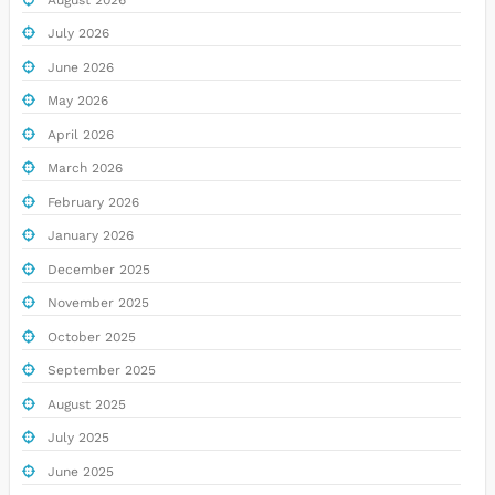
July 2026
June 2026
May 2026
April 2026
March 2026
February 2026
January 2026
December 2025
November 2025
October 2025
September 2025
August 2025
July 2025
June 2025