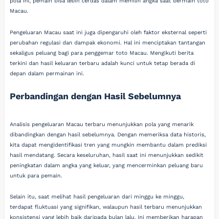
pola ini, pemain bisa lebih cerdas dalam memilih angka saat bermain toto
Macau.
Pengeluaran Macau saat ini juga dipengaruhi oleh faktor eksternal seperti
perubahan regulasi dan dampak ekonomi. Hal ini menciptakan tantangan
sekaligus peluang bagi para penggemar toto Macau. Mengikuti berita
terkini dan hasil keluaran terbaru adalah kunci untuk tetap berada di
depan dalam permainan ini.
Perbandingan dengan Hasil Sebelumnya
Analisis pengeluaran Macau terbaru menunjukkan pola yang menarik
dibandingkan dengan hasil sebelumnya. Dengan memeriksa data historis,
kita dapat mengidentifikasi tren yang mungkin membantu dalam prediksi
hasil mendatang. Secara keseluruhan, hasil saat ini menunjukkan sedikit
peningkatan dalam angka yang keluar, yang mencerminkan peluang baru
untuk para pemain.
Selain itu, saat melihat hasil pengeluaran dari minggu ke minggu,
terdapat fluktuasi yang signifikan, walaupun hasil terbaru menunjukkan
konsistensi yang lebih baik daripada bulan lalu. Ini memberikan harapan