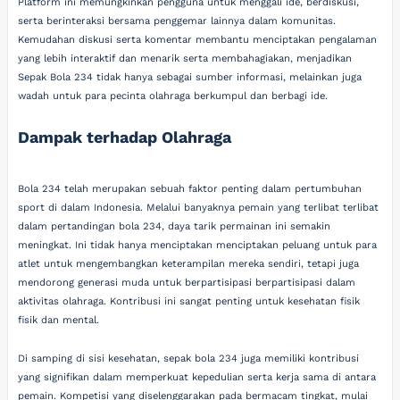
Platform ini memungkinkan pengguna untuk menggali ide, berdiskusi,
serta berinteraksi bersama penggemar lainnya dalam komunitas.
Kemudahan diskusi serta komentar membantu menciptakan pengalaman
yang lebih interaktif dan menarik serta membahagiakan, menjadikan
Sepak Bola 234 tidak hanya sebagai sumber informasi, melainkan juga
wadah untuk para pecinta olahraga berkumpul dan berbagi ide.
Dampak terhadap Olahraga
Bola 234 telah merupakan sebuah faktor penting dalam pertumbuhan
sport di dalam Indonesia. Melalui banyaknya pemain yang terlibat terlibat
dalam pertandingan bola 234, daya tarik permainan ini semakin
meningkat. Ini tidak hanya menciptakan menciptakan peluang untuk para
atlet untuk mengembangkan keterampilan mereka sendiri, tetapi juga
mendorong generasi muda untuk berpartisipasi berpartisipasi dalam
aktivitas olahraga. Kontribusi ini sangat penting untuk kesehatan fisik
fisik dan mental.
Di samping di sisi kesehatan, sepak bola 234 juga memiliki kontribusi
yang signifikan dalam memperkuat kepedulian serta kerja sama di antara
pemain. Kompetisi yang diselenggarakan pada bermacam tingkat, mulai