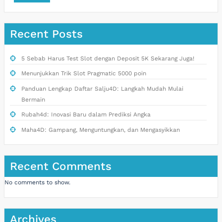
Recent Posts
5 Sebab Harus Test Slot dengan Deposit 5K Sekarang Juga!
Menunjukkan Trik Slot Pragmatic 5000 poin
Panduan Lengkap Daftar Salju4D: Langkah Mudah Mulai
Bermain
Rubah4d: Inovasi Baru dalam Prediksi Angka
Maha4D: Gampang, Menguntungkan, dan Mengasyikkan
Recent Comments
No comments to show.
Archives