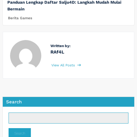
Panduan Lengkap Daftar Salju4D: Langkah Mudah Mulai
Bermain
Berita Games
Written by:
RAf4L
View All Posts
Search
Search