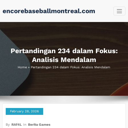
Skip
encorebaseballmontreal.com
to
content
Pertandingan 234 dalam Fokus:
Analisis Mendalam
Home
»
Pertandingan 234 dalam Fokus: Analisis Mendalam
February 28, 2026
By
RAf4L
In
Berita Games