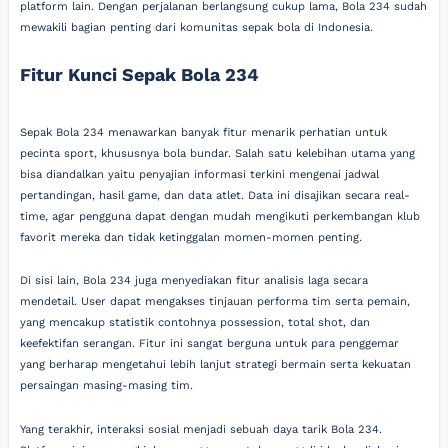
platform lain. Dengan perjalanan berlangsung cukup lama, Bola 234 sudah
mewakili bagian penting dari komunitas sepak bola di Indonesia.
Fitur Kunci Sepak Bola 234
Sepak Bola 234 menawarkan banyak fitur menarik perhatian untuk
pecinta sport, khususnya bola bundar. Salah satu kelebihan utama yang
bisa diandalkan yaitu penyajian informasi terkini mengenai jadwal
pertandingan, hasil game, dan data atlet. Data ini disajikan secara real-
time, agar pengguna dapat dengan mudah mengikuti perkembangan klub
favorit mereka dan tidak ketinggalan momen-momen penting.
Di sisi lain, Bola 234 juga menyediakan fitur analisis laga secara
mendetail. User dapat mengakses tinjauan performa tim serta pemain,
yang mencakup statistik contohnya possession, total shot, dan
keefektifan serangan. Fitur ini sangat berguna untuk para penggemar
yang berharap mengetahui lebih lanjut strategi bermain serta kekuatan
persaingan masing-masing tim.
Yang terakhir, interaksi sosial menjadi sebuah daya tarik Bola 234.