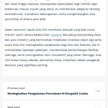
dari lokal hingga nasional, menawarkan kesempatan bagi individu agar
kolaborasi menuju tujuan yang sama. Ini memberikan pelajaran tentang
berkolaborasi, memahami keberagaman, serta mengembangkan jiwa
sportivitas di antara para atlet.
Dalam ekonomi, sepak bola 234 membawa dampak yang baik untuk
industri sport secara keseluruhan.
bola234
Banyaknya penyandang dana
dan para investor yang berinvestasi melakukan investasi dalam liga serta
event bola 234 meningkatkan penghasilan bagi klub dan federasi. Hal ini
menciptakan lapangan pekerjaan, mendampingi perkembangan fasilitas
olahraga, serta meningkatkan iklim kompetitif yang sehat. Sehingga, bola
234 bukan hanya sekadar permainan biasa, melainkan adalah penggerak
ekonomi yang signifikan penting.
Previous post
Meningkatkan Pengalaman Permainan di Warga88 Casino
Next post