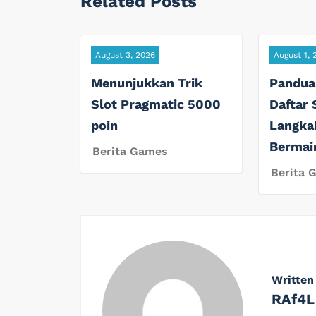
Related Posts
August 3, 2026
August 1, 
Menunjukkan Trik
Pandua
Slot Pragmatic 5000
Daftar 
poin
Langka
Bermai
Berita Games
Berita 
Written
RAf4L