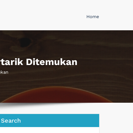
Home
rtarik Ditemukan
ukan
Search