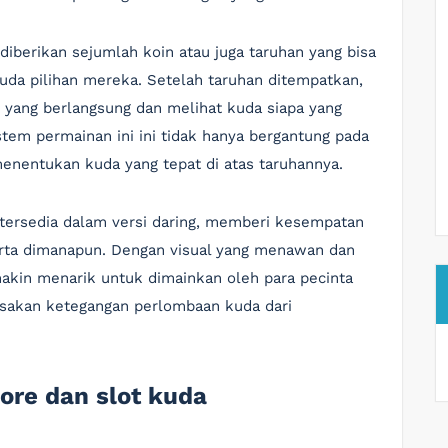
iberikan sejumlah koin atau juga taruhan yang bisa
da pilihan mereka. Setelah taruhan ditempatkan,
yang berlangsung dan melihat kuda siapa yang
stem permainan ini ini tidak hanya bergantung pada
menentukan kuda yang tepat di atas taruhannya.
 tersedia dalam versi daring, memberi kesempatan
serta dimanapun. Dengan visual yang menawan dan
akin menarik untuk dimainkan oleh para pecinta
sakan ketegangan perlombaan kuda dari
ore dan slot kuda