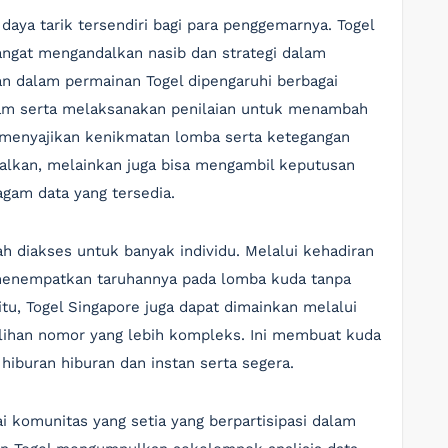
aya tarik tersendiri bagi para penggemarnya. Togel
gat mengandalkan nasib dan strategi dalam
an dalam permainan Togel dipengaruhi berbagai
m serta melaksanakan penilaian untuk menambah
a menyajikan kenikmatan lomba serta ketegangan
alkan, melainkan juga bisa mengambil keputusan
gam data yang tersedia.
h diakses untuk banyak individu. Melalui kehadiran
 menempatkan taruhannya pada lomba kuda tanpa
itu, Togel Singapore juga dapat dimainkan melalui
milihan nomor yang lebih kompleks. Ini membuat kuda
 hiburan hiburan dan instan serta segera.
 komunitas yang setia yang berpartisipasi dalam