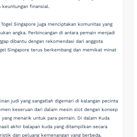
 keuntungan finansial.
, Togel Singapore juga menciptakan komunitas yang
ukan angka. Perbincangan di antara pemain menjadi
ggap dibantu dengan rekomendasi dari anggota
ogel Singapore terus berkembang dan memikat minat
nan judi yang sangatlah digemari di kalangan pecinta
men keseruan dari dalam mesin slot dengan konsep
yang menarik untuk para pemain. Di dalam Kuda
asil akhir balapan kuda yang ditampilkan secara
eristik dan peluang kemenangan yang berbeda.