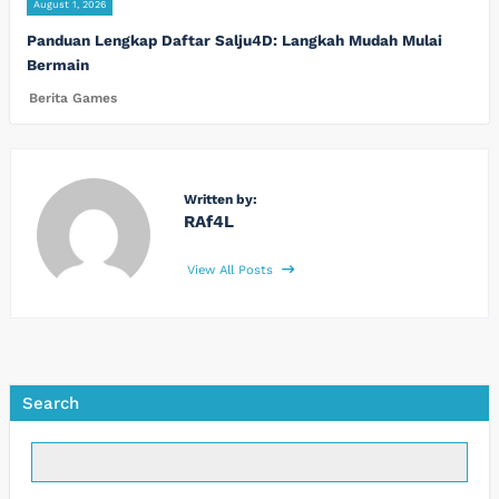
August 1, 2026
Panduan Lengkap Daftar Salju4D: Langkah Mudah Mulai
Bermain
Berita Games
Written by:
RAf4L
View All Posts
Search