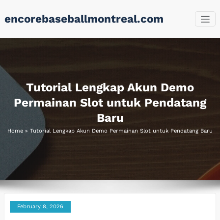
Skip
encorebaseballmontreal.com
to
content
Tutorial Lengkap Akun Demo
Permainan Slot untuk Pendatang
Baru
Home
»
Tutorial Lengkap Akun Demo Permainan Slot untuk Pendatang Baru
February 8, 2026