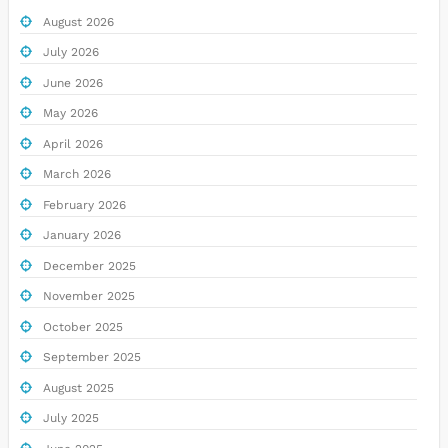
August 2026
July 2026
June 2026
May 2026
April 2026
March 2026
February 2026
January 2026
December 2025
November 2025
October 2025
September 2025
August 2025
July 2025