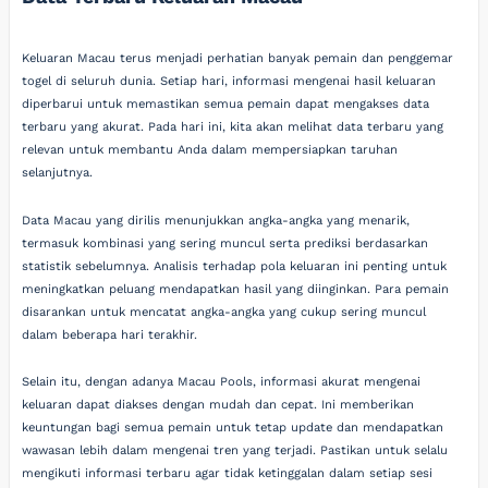
Keluaran Macau terus menjadi perhatian banyak pemain dan penggemar
togel di seluruh dunia. Setiap hari, informasi mengenai hasil keluaran
diperbarui untuk memastikan semua pemain dapat mengakses data
terbaru yang akurat. Pada hari ini, kita akan melihat data terbaru yang
relevan untuk membantu Anda dalam mempersiapkan taruhan
selanjutnya.
Data Macau yang dirilis menunjukkan angka-angka yang menarik,
termasuk kombinasi yang sering muncul serta prediksi berdasarkan
statistik sebelumnya. Analisis terhadap pola keluaran ini penting untuk
meningkatkan peluang mendapatkan hasil yang diinginkan. Para pemain
disarankan untuk mencatat angka-angka yang cukup sering muncul
dalam beberapa hari terakhir.
Selain itu, dengan adanya Macau Pools, informasi akurat mengenai
keluaran dapat diakses dengan mudah dan cepat. Ini memberikan
keuntungan bagi semua pemain untuk tetap update dan mendapatkan
wawasan lebih dalam mengenai tren yang terjadi. Pastikan untuk selalu
mengikuti informasi terbaru agar tidak ketinggalan dalam setiap sesi