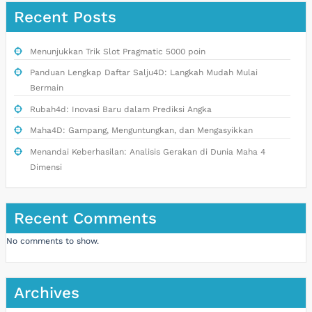
Recent Posts
Menunjukkan Trik Slot Pragmatic 5000 poin
Panduan Lengkap Daftar Salju4D: Langkah Mudah Mulai
Bermain
Rubah4d: Inovasi Baru dalam Prediksi Angka
Maha4D: Gampang, Menguntungkan, dan Mengasyikkan
Menandai Keberhasilan: Analisis Gerakan di Dunia Maha 4
Dimensi
Recent Comments
No comments to show.
Archives