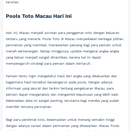
taruhan.
Pools Toto Macau Hari Ini
Hari ini, Macau menjadi sorotan para penggemar toto dengan keluaran
terbaru yang menarik. Pools Toto di Macau menyediakan berbagai pilihan
permainan yang memikat, menawarkan peluang bagi para pemain untuk
meraih kemenangan. Setiap minggunya, update mengenai angka-angka
yang keluar menjadi sangat dinantikan, karena hal ini dapat
mempengaruhi strategi para pemain dalam bertaruh.
Pemain tentu ingin mengetahui hasil dari angka yang dikeluarkan dan
bagaimana hasil tersebut berpengaruh pada pools. Dengan adanya
informasi yang akurat dan terkini tentang pengeluaran Macau, para
pemain dapat menganalisis dan mengambil keputusan yang lebih baik.
Keberadaan data ini sangat penting, terutama bagi mereka yang sudah
memiliki rencana permainan.
Bagi para penikmat toto, kesempatan untuk menang semakin tinggi
dengan adanya variasi dalam permainan yang ditawarkan. Macau Pools