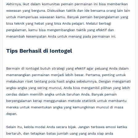
Akhirnya, ikut dalam komunitas pemain permainan ini bisa memberikan
wawasan yang berguna. Diskusikan taktik dan ide bersama orang lain lain
untuk memperluas wawasan kamu. Banyak pemain berpengalaman yang
bisa teknik yang hebat yang bisa Anda pelajari. Melalui berbagi
pengalaman, kamu bisa mengembangkan taktik yang efektif dan
menambah kesempatan Anda untuk menang pada permainan ini.
Tips Berhasil di Iontogel
Bermain di Iontogel butuh strategi yang efektif agar peluang Anda dalam
memenangkan permainan menjadi lebih besar. Pertama, penting untuk
melakukan riset tentang pola hasil angka sebelumnya. Dengan mengamati
angka-angka yang sering muncul, Anda bisa mengambil pilihan yang lebih
cerdas dalam memilih angka untuk taruhan Anda. Banyak pemain
berpengalaman kerap menggunakan metode statistik untuk membantu
mereka untuk menentukan angka yang kemungkinan muncul di masa
depan.
Selain itu, kelola modal Anda secara bijak. Jangan terbawa emosi ketika
bertaruh, dan tetapkan batas jumlah uang yang anda siap anda