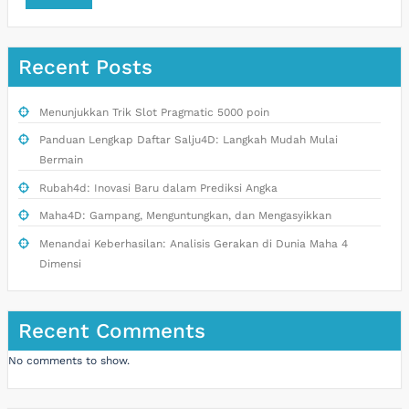
Recent Posts
Menunjukkan Trik Slot Pragmatic 5000 poin
Panduan Lengkap Daftar Salju4D: Langkah Mudah Mulai
Bermain
Rubah4d: Inovasi Baru dalam Prediksi Angka
Maha4D: Gampang, Menguntungkan, dan Mengasyikkan
Menandai Keberhasilan: Analisis Gerakan di Dunia Maha 4
Dimensi
Recent Comments
No comments to show.