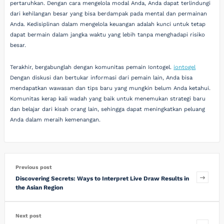
pertaruhkan. Dengan cara mengelola modal Anda, Anda dapat terlindungi
dari kehilangan besar yang bisa berdampak pada mental dan permainan
Anda. Kedisiplinan dalam mengelola keuangan adalah kunci untuk tetap
dapat bermain dalam jangka waktu yang lebih tanpa menghadapi risiko
besar.
Terakhir, bergabunglah dengan komunitas pemain Iontogel.
iontogel
Dengan diskusi dan bertukar informasi dari pemain lain, Anda bisa
mendapatkan wawasan dan tips baru yang mungkin belum Anda ketahui.
Komunitas kerap kali wadah yang baik untuk menemukan strategi baru
dan belajar dari kisah orang lain, sehingga dapat meningkatkan peluang
Anda dalam meraih kemenangan.
Previous post
Discovering Secrets: Ways to Interpret Live Draw Results in
the Asian Region
Next post