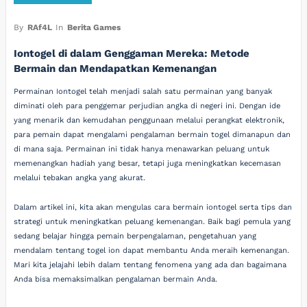
By
RAf4L
In
Berita Games
Iontogel di dalam Genggaman Mereka: Metode
Bermain dan Mendapatkan Kemenangan
Permainan Iontogel telah menjadi salah satu permainan yang banyak
diminati oleh para penggemar perjudian angka di negeri ini. Dengan ide
yang menarik dan kemudahan penggunaan melalui perangkat elektronik,
para pemain dapat mengalami pengalaman bermain togel dimanapun dan
di mana saja. Permainan ini tidak hanya menawarkan peluang untuk
memenangkan hadiah yang besar, tetapi juga meningkatkan kecemasan
melalui tebakan angka yang akurat.
Dalam artikel ini, kita akan mengulas cara bermain iontogel serta tips dan
strategi untuk meningkatkan peluang kemenangan. Baik bagi pemula yang
sedang belajar hingga pemain berpengalaman, pengetahuan yang
mendalam tentang togel ion dapat membantu Anda meraih kemenangan.
Mari kita jelajahi lebih dalam tentang fenomena yang ada dan bagaimana
Anda bisa memaksimalkan pengalaman bermain Anda.