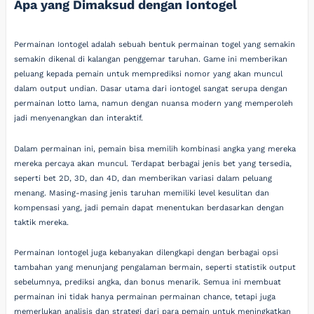
Apa yang Dimaksud dengan Iontogel
Permainan Iontogel adalah sebuah bentuk permainan togel yang semakin
semakin dikenal di kalangan penggemar taruhan. Game ini memberikan
peluang kepada pemain untuk memprediksi nomor yang akan muncul
dalam output undian. Dasar utama dari iontogel sangat serupa dengan
permainan lotto lama, namun dengan nuansa modern yang memperoleh
jadi menyenangkan dan interaktif.
Dalam permainan ini, pemain bisa memilih kombinasi angka yang mereka
mereka percaya akan muncul. Terdapat berbagai jenis bet yang tersedia,
seperti bet 2D, 3D, dan 4D, dan memberikan variasi dalam peluang
menang. Masing-masing jenis taruhan memiliki level kesulitan dan
kompensasi yang, jadi pemain dapat menentukan berdasarkan dengan
taktik mereka.
Permainan Iontogel juga kebanyakan dilengkapi dengan berbagai opsi
tambahan yang menunjang pengalaman bermain, seperti statistik output
sebelumnya, prediksi angka, dan bonus menarik. Semua ini membuat
permainan ini tidak hanya permainan permainan chance, tetapi juga
memerlukan analisis dan strategi dari para pemain untuk meningkatkan