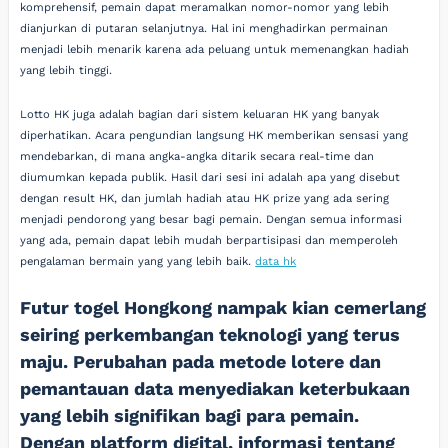
komprehensif, pemain dapat meramalkan nomor-nomor yang lebih
dianjurkan di putaran selanjutnya. Hal ini menghadirkan permainan
menjadi lebih menarik karena ada peluang untuk memenangkan hadiah
yang lebih tinggi.
Lotto HK juga adalah bagian dari sistem keluaran HK yang banyak
diperhatikan. Acara pengundian langsung HK memberikan sensasi yang
mendebarkan, di mana angka-angka ditarik secara real-time dan
diumumkan kepada publik. Hasil dari sesi ini adalah apa yang disebut
dengan result HK, dan jumlah hadiah atau HK prize yang ada sering
menjadi pendorong yang besar bagi pemain. Dengan semua informasi
yang ada, pemain dapat lebih mudah berpartisipasi dan memperoleh
pengalaman bermain yang yang lebih baik.
data hk
Futur togel Hongkong nampak kian cemerlang
seiring perkembangan teknologi yang terus
maju. Perubahan pada metode lotere dan
pemantauan data menyediakan keterbukaan
yang lebih signifikan bagi para pemain.
Dengan platform digital, informasi tentang