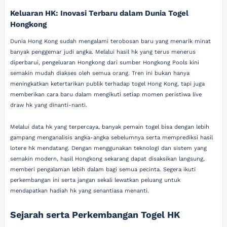
Keluaran HK: Inovasi Terbaru dalam Dunia Togel
Hongkong
Dunia Hong Kong sudah mengalami terobosan baru yang menarik minat
banyak penggemar judi angka. Melalui hasil hk yang terus menerus
diperbarui, pengeluaran Hongkong dari sumber Hongkong Pools kini
semakin mudah diakses oleh semua orang. Tren ini bukan hanya
meningkatkan ketertarikan publik terhadap togel Hong Kong, tapi juga
memberikan cara baru dalam mengikuti setiap momen peristiwa live
draw hk yang dinanti-nanti.
Melalui data hk yang terpercaya, banyak pemain togel bisa dengan lebih
gampang menganalisis angka-angka sebelumnya serta memprediksi hasil
lotere hk mendatang. Dengan menggunakan teknologi dan sistem yang
semakin modern, hasil Hongkong sekarang dapat disaksikan langsung,
memberi pengalaman lebih dalam bagi semua pecinta. Segera ikuti
perkembangan ini serta jangan sekali lewatkan peluang untuk
mendapatkan hadiah hk yang senantiasa menanti.
Sejarah serta Perkembangan Togel HK