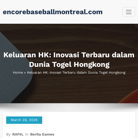
Skip
encorebaseballmontreal.com
to
content
Keluaran HK: Inovasi Terbaru dalam
Dunia Togel Hongkong
Home
»
Keluaran HK: Inovasi Terbaru dalam Dunia Togel Hongkong
March 26, 2026
By
RAf4L
In
Berita Games