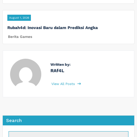
August 1, 2026
Rubah4d: Inovasi Baru dalam Prediksi Angka
Berita Games
Written by:
RAf4L
View All Posts
Search