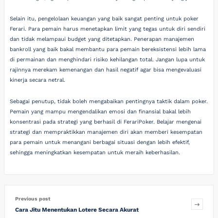
Selain itu, pengelolaan keuangan yang baik sangat penting untuk poker
Ferari. Para pemain harus menetapkan limit yang tegas untuk diri sendiri
dan tidak melampaui budget yang ditetapkan. Penerapan manajemen
bankroll yang baik bakal membantu para pemain bereksistensi lebih lama
di permainan dan menghindari risiko kehilangan total. Jangan lupa untuk
rajinnya merekam kemenangan dan hasil negatif agar bisa mengevaluasi
kinerja secara netral.
Sebagai penutup, tidak boleh mengabaikan pentingnya taktik dalam poker.
Pemain yang mampu mengendalikan emosi dan finansial bakal lebih
konsentrasi pada strategi yang berhasil di FerariPoker. Belajar mengenai
strategi dan mempraktikkan manajemen diri akan memberi kesempatan
para pemain untuk menangani berbagai situasi dengan lebih efektif,
sehingga meningkatkan kesempatan untuk meraih keberhasilan.
Previous post
Cara Jitu Menentukan Lotere Secara Akurat