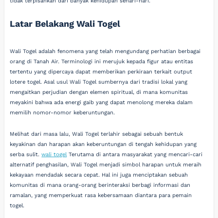
tidak terpisahkan dari banyak kehidupan sehari-hari.
Latar Belakang Wali Togel
Wali Togel adalah fenomena yang telah mengundang perhatian berbagai
orang di Tanah Air. Terminologi ini merujuk kepada figur atau entitas
tertentu yang dipercaya dapat memberikan perkiraan terkait output
lotere togel. Asal usul Wali Togel sumbernya dari tradisi lokal yang
mengaitkan perjudian dengan elemen spiritual, di mana komunitas
meyakini bahwa ada energi gaib yang dapat menolong mereka dalam
memilih nomor-nomor keberuntungan.
Melihat dari masa lalu, Wali Togel terlahir sebagai sebuah bentuk
keyakinan dan harapan akan keberuntungan di tengah kehidupan yang
serba sulit.
wali togel
Terutama di antara masyarakat yang mencari-cari
alternatif penghasilan, Wali Togel menjadi simbol harapan untuk meraih
kekayaan mendadak secara cepat. Hal ini juga menciptakan sebuah
komunitas di mana orang-orang berinteraksi berbagi informasi dan
ramalan, yang memperkuat rasa kebersamaan diantara para pemain
togel.