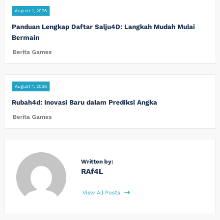
August 1, 2026
Panduan Lengkap Daftar Salju4D: Langkah Mudah Mulai
Bermain
Berita Games
August 1, 2026
Rubah4d: Inovasi Baru dalam Prediksi Angka
Berita Games
Written by:
RAf4L
View All Posts