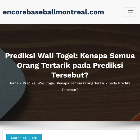
Skip
encorebaseballmontreal.com
to
content
Prediksi Wali Togel: Kenapa Semua
Orang Tertarik pada Prediksi
Tersebut?
Home
»
Prediksi Wali Togel: Kenapa Semua Orang Tertarik pada Prediksi
Tersebut?
March 14, 2026