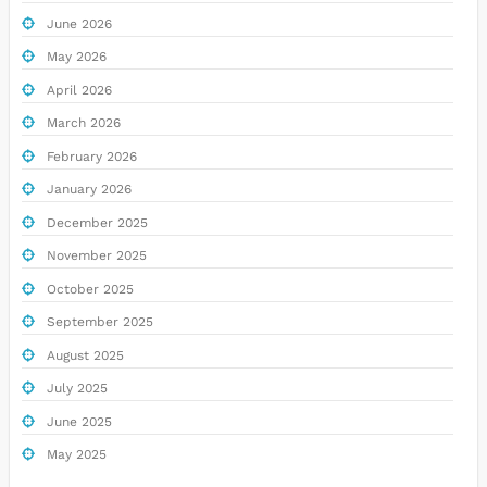
June 2026
May 2026
April 2026
March 2026
February 2026
January 2026
December 2025
November 2025
October 2025
September 2025
August 2025
July 2025
June 2025
May 2025