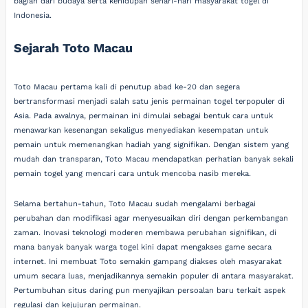
bagian dari budaya serta kehidupan sehari-hari masyarakat togel di
Indonesia.
Sejarah Toto Macau
Toto Macau pertama kali di penutup abad ke-20 dan segera
bertransformasi menjadi salah satu jenis permainan togel terpopuler di
Asia. Pada awalnya, permainan ini dimulai sebagai bentuk cara untuk
menawarkan kesenangan sekaligus menyediakan kesempatan untuk
pemain untuk memenangkan hadiah yang signifikan. Dengan sistem yang
mudah dan transparan, Toto Macau mendapatkan perhatian banyak sekali
pemain togel yang mencari cara untuk mencoba nasib mereka.
Selama bertahun-tahun, Toto Macau sudah mengalami berbagai
perubahan dan modifikasi agar menyesuaikan diri dengan perkembangan
zaman. Inovasi teknologi moderen membawa perubahan signifikan, di
mana banyak banyak warga togel kini dapat mengakses game secara
internet. Ini membuat Toto semakin gampang diakses oleh masyarakat
umum secara luas, menjadikannya semakin populer di antara masyarakat.
Pertumbuhan situs daring pun menyajikan persoalan baru terkait aspek
regulasi dan kejujuran permainan.