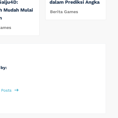
Salju4D:
dalam Prediksi Angka
h Mudah Mulai
Berita Games
n
Games
 by:
l Posts