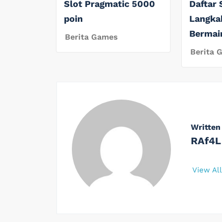
Slot Pragmatic 5000
Daftar 
poin
Langka
Bermai
Berita Games
Berita 
Written
RAf4L
View Al