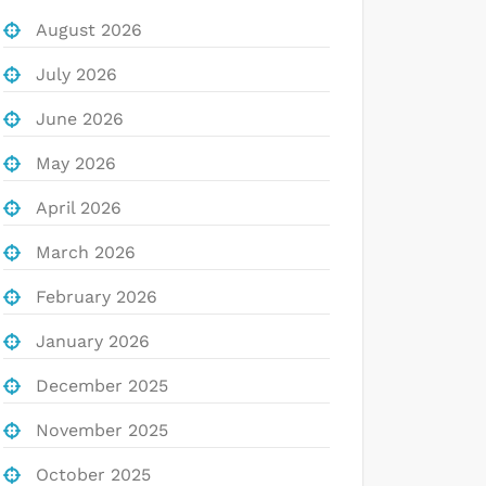
August 2026
July 2026
June 2026
May 2026
April 2026
March 2026
February 2026
January 2026
December 2025
November 2025
October 2025