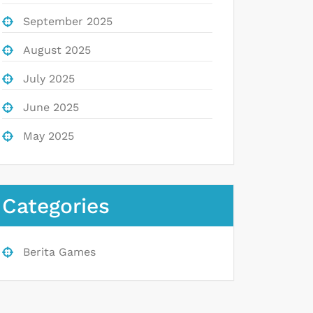
September 2025
August 2025
July 2025
June 2025
May 2025
Categories
Berita Games