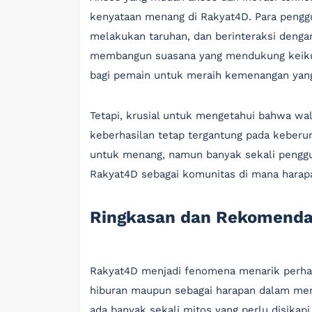
kenyataan menang di Rakyat4D. Para peng
melakukan taruhan, dan berinteraksi dengan 
membangun suasana yang mendukung keiku
bagi pemain untuk meraih kemenangan yan
Tetapi, krusial untuk mengetahui bahwa 
keberhasilan tetap tergantung pada keberun
untuk menang, namun banyak sekali penggun
Rakyat4D sebagai komunitas di mana harapa
Ringkasan dan Rekomenda
Rakyat4D menjadi fenomena menarik perhati
hiburan maupun sebagai harapan dalam mera
ada banyak sekali mitos yang perlu disikap