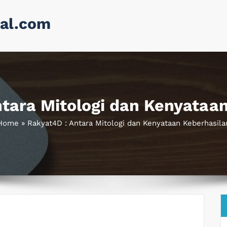
al.com
tara Mitologi dan Kenyataa
Home
»
Rakyat4D : Antara Mitologi dan Kenyataan Keberhasila