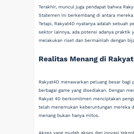
Terakhir, muncul juga pendapat bahwa Rak
Statemen ini berkembang di antara mereka y
Tetapi, Rakyat4D nyatanya adalah sebuah 
sektor lainnya, ada potensi adanya praktik 
melakukan riset dan bermainlah dengan bij
Realitas Menang di Rakyat
Rakyat4D menawarkan peluang besar bagi
berbagai game yang disediakan. Dengan men
Rakyat 4D berkomitmen menciptakan pengal
telah menemukan keberuntungan mereka di
menang bukan hanya mitos.
Akses yang mudah akses dan inovasi tekno