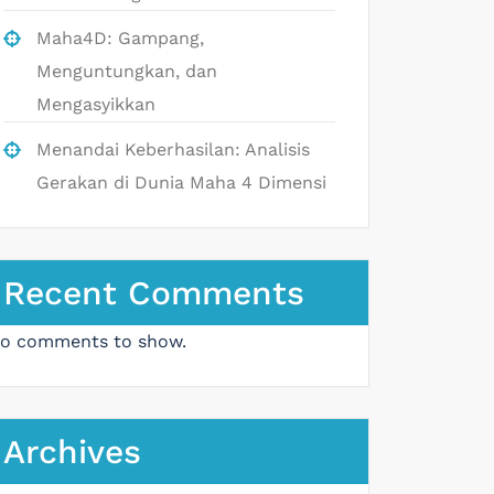
Maha4D: Gampang,
Menguntungkan, dan
Mengasyikkan
Menandai Keberhasilan: Analisis
Gerakan di Dunia Maha 4 Dimensi
Recent Comments
o comments to show.
Archives