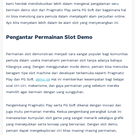
kami hendak mendiskusikan lebih dalam mengenai pengalaman seru
bermain demo slot dari Pragmatic Play serta PG Soft dan bagaimana hal
ini bisa menolong para pemula dalam menjelajahi alam perjudian online.
Ayo kita menyelam lebih dalam ke alam slot yang menyenangkan ini.
Pengantar Permainan Slot Demo
Permainan slot demonstrasi menjadi cara sangat populer bagi komunitas
pemula dalam usaha memahami permainan slot tanpa adanya bahaya
hilangnya uang. Dengan menggunakan mode demo, pemain bisa mencoba
beragam tipe slot machine dari developer terkemuka seperti Pragmatic
Play dan PG Soft.
demo pg
Hal ini memberikan kesempatan bagi belajar
soal ciri-ciri, mekanisme, dan gaya permainan yang sebelum mereka
memilih agar bermain dengan uang sungguhan.
Pengembang Pragmatic Play serta PG Soft dikenal dengan inovasi dan
juga mutu permainan mereka. Kedua pengembang perangkat lunak ini
menawarkan kumpulan slot game yang sangat menarik sekaligus grafik
yang menakjubkan serta konsep yang bervariasi. Dengan slot demo,
pemain dapat mengeksplorasi ciri khas masing-masing permainan,