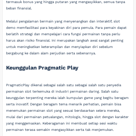
termasuk bonus yang hingga putaran yang mengasyikkan, semua tanpa
beban finansial.
Melalui pengalaman bermain yang menyenangkan dan interaktif, slot
demo memfasilitasi para keyakinan diri para pemula. Para pemain dapat
berlatih strategi dan mempelajari cara fungsi permainan tanpa perlu
harus akan risiko finansial. Ini merupakan langkah awal sangat penting
untuk meningkatkan keterampilan dan menyiapkan diri sebelum
bergabung ke dalam alam perjudian serta sebenarnya.
Keunggulan Pragmatic Play
PragmaticPlay dikenal sebagai salah satu sebagai salah satu penyedia
permainan slot terkemuka di industri permainan daring. Salah satu
keunggulan terpenting mereka ialah kumpulan game yang begitu beragam
serta inovatif. Dengan beragam tema menarik perhatian, pemain bisa
menemukan permainan slot yang sesuai berdasarkan selera mereka,
mulai dari permainan petualangan, mitologis, hingga slot dengan karakter
yang menggemaskan. Keberagaman ini membuat setiap sesi waktu
permainan terasa semakin mengasyikkan serta tak menjemukan.