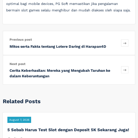
optimal bagi mobile devices, PG Soft memastikan jika pengalaman
bermain slot games selalu menghibur dan mudah diakses oleh siapa saja.
Previous post
Mitos serta Fakta tentang Lotere Daring di Harapan4D
Next post
Cerita Keberhasilan: Mereka yang Mengubah Taruhan ke
dalam Keberuntungan
Related Posts
August 7, 2026
5 Sebab Harus Test Slot dengan Deposit 5K Sekarang Juga!