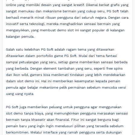
online yang memiliki desain yang sangat kreatif. Dikenal berkat grafis yang
sangat memukau dan mekanisme bermain yang cukup seru, PG Soft telah
berhasil menarik minat ribuan pengguna dari seluruh negara. Dengan cara
inovatif serta teknologi, mereka menghadirkan sensasi bermain yang
mengasyikkan, yang membuat demo slot ini sangat populer di kalangan
kalangan pemula.
Salah satu kelebihan PG Soft adalah ragam tema yang ditawarkan
ditawarkan dalam portofolio game PG Soft. Mulai dari tema fantasi
sampai petualangan yang seru, setiap game memberikan sensasi berbeda
yang berbeda. Dengan element tambahan yang seru, seperti free spins
dan ikon wild, gamers bisa menikmati tindakan yang lebih mendebarkan
dalam slot demo ini. Hal ini memberikan kesempatan kepada pemain
pemula agar belajar mekanisme pelik permainan sebelum mencoba versi
uang uang nyata.
PG Soft juga memberikan peluang untuk pengguna agar menggunakan
slot demo tanpa biaya, yang memungkinkan pengguna merasakan sensasi
bermain tanpa khawatir akan finansial. Fitur ini sangat berguna bagi
pemain baru yang ingin ingin menelusuri pilihan yang tersedia sebelum
berkomitmen. Melalui interface yang ramah pengguna serta dukungan