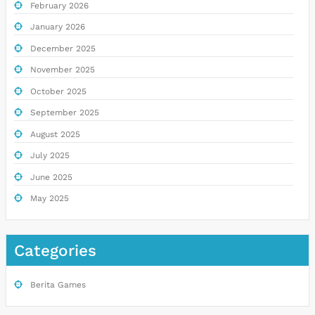
February 2026
January 2026
December 2025
November 2025
October 2025
September 2025
August 2025
July 2025
June 2025
May 2025
Categories
Berita Games