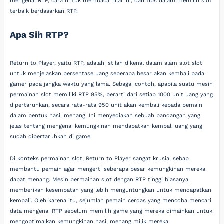
mengenai RTP, cara untuk membaca nilai ini, dan tips dalam memilih slot
terbaik berdasarkan RTP.
Apa Sih RTP?
Return to Player, yaitu RTP, adalah istilah dikenal dalam alam slot slot
untuk menjelaskan persentase uang seberapa besar akan kembali pada
gamer pada jangka waktu yang lama. Sebagai contoh, apabila suatu mesin
permainan slot memiliki RTP 95%, berarti dari setiap 1000 unit uang yang
dipertaruhkan, secara rata-rata 950 unit akan kembali kepada pemain
dalam bentuk hasil menang. Ini menyediakan sebuah pandangan yang
jelas tentang mengenai kemungkinan mendapatkan kembali uang yang
sudah dipertaruhkan di game.
Di konteks permainan slot, Return to Player sangat krusial sebab
membantu pemain agar mengerti seberapa besar kemungkinan mereka
dapat menang. Mesin permainan slot dengan RTP tinggi biasanya
memberikan kesempatan yang lebih menguntungkan untuk mendapatkan
kembali. Oleh karena itu, sejumlah pemain cerdas yang mencoba mencari
data mengenai RTP sebelum memilih game yang mereka dimainkan untuk
mengoptimalkan kemungkinan hasil menang milik mereka.