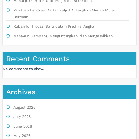
Menunjukkan Trik Slot Pragmatic 5000 poin
Panduan Lengkap Daftar Salju4D: Langkah Mudah Mulai
Bermain
Rubah4d: Inovasi Baru dalam Prediksi Angka
Maha4D: Gampang, Menguntungkan, dan Mengasyikkan
Recent Comments
No comments to show.
Archives
August 2026
July 2026
June 2026
May 2026