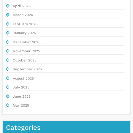
April 2026
March 2026
February 2026
January 2026
December 2025
November 2025
October 2025
September 2025
August 2025
July 2025
June 2025
May 2025
Categories