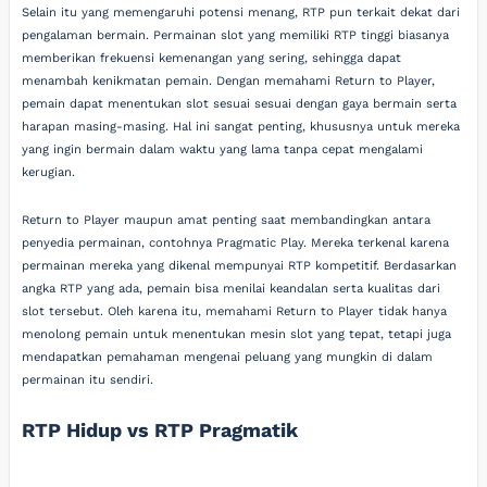
Selain itu yang memengaruhi potensi menang, RTP pun terkait dekat dari
pengalaman bermain. Permainan slot yang memiliki RTP tinggi biasanya
memberikan frekuensi kemenangan yang sering, sehingga dapat
menambah kenikmatan pemain. Dengan memahami Return to Player,
pemain dapat menentukan slot sesuai sesuai dengan gaya bermain serta
harapan masing-masing. Hal ini sangat penting, khususnya untuk mereka
yang ingin bermain dalam waktu yang lama tanpa cepat mengalami
kerugian.
Return to Player maupun amat penting saat membandingkan antara
penyedia permainan, contohnya Pragmatic Play. Mereka terkenal karena
permainan mereka yang dikenal mempunyai RTP kompetitif. Berdasarkan
angka RTP yang ada, pemain bisa menilai keandalan serta kualitas dari
slot tersebut. Oleh karena itu, memahami Return to Player tidak hanya
menolong pemain untuk menentukan mesin slot yang tepat, tetapi juga
mendapatkan pemahaman mengenai peluang yang mungkin di dalam
permainan itu sendiri.
RTP Hidup vs RTP Pragmatik