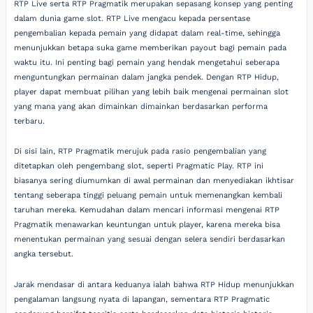
RTP Live serta RTP Pragmatik merupakan sepasang konsep yang penting
dalam dunia game slot. RTP Live mengacu kepada persentase
pengembalian kepada pemain yang didapat dalam real-time, sehingga
menunjukkan betapa suka game memberikan payout bagi pemain pada
waktu itu. Ini penting bagi pemain yang hendak mengetahui seberapa
menguntungkan permainan dalam jangka pendek. Dengan RTP Hidup,
player dapat membuat pilihan yang lebih baik mengenai permainan slot
yang mana yang akan dimainkan dimainkan berdasarkan performa
terbaru.
Di sisi lain, RTP Pragmatik merujuk pada rasio pengembalian yang
ditetapkan oleh pengembang slot, seperti Pragmatic Play. RTP ini
biasanya sering diumumkan di awal permainan dan menyediakan ikhtisar
tentang seberapa tinggi peluang pemain untuk memenangkan kembali
taruhan mereka. Kemudahan dalam mencari informasi mengenai RTP
Pragmatik menawarkan keuntungan untuk player, karena mereka bisa
menentukan permainan yang sesuai dengan selera sendiri berdasarkan
angka tersebut.
Jarak mendasar di antara keduanya ialah bahwa RTP Hidup menunjukkan
pengalaman langsung nyata di lapangan, sementara RTP Pragmatic