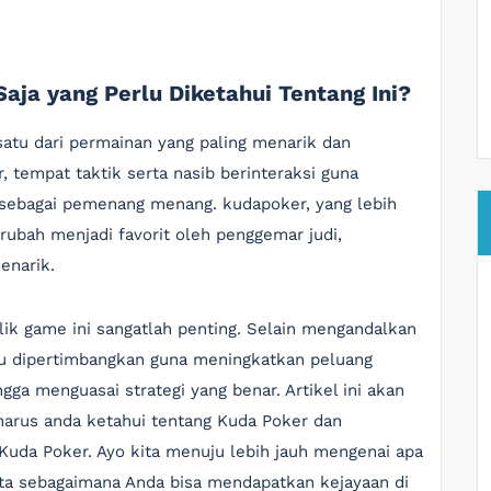
aja yang Perlu Diketahui Tentang Ini?
 satu dari permainan yang paling menarik dan
 tempat taktik serta nasib berinteraksi guna
sebagai pemenang menang. kudapoker, yang lebih
ubah menjadi favorit oleh penggemar judi,
enarik.
alik game ini sangatlah penting. Selain mengandalkan
rlu dipertimbangkan guna meningkatkan peluang
ngga menguasai strategi yang benar. Artikel ini akan
arus anda ketahui tentang Kuda Poker dan
uda Poker. Ayo kita menuju lebih jauh mengenai apa
ta sebagaimana Anda bisa mendapatkan kejayaan di