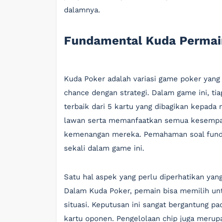
dalamnya.
Fundamental Kuda Permai
Kuda Poker adalah variasi game poker yan
chance dengan strategi. Dalam game ini, t
terbaik dari 5 kartu yang dibagikan kepa
lawan serta memanfaatkan semua kesempa
kemenangan mereka. Pemahaman soal fundam
sekali dalam game ini.
Satu hal aspek yang perlu diperhatikan yang
Dalam Kuda Poker, pemain bisa memilih untu
situasi. Keputusan ini sangat bergantung p
kartu oponen. Pengelolaan chip juga merupa