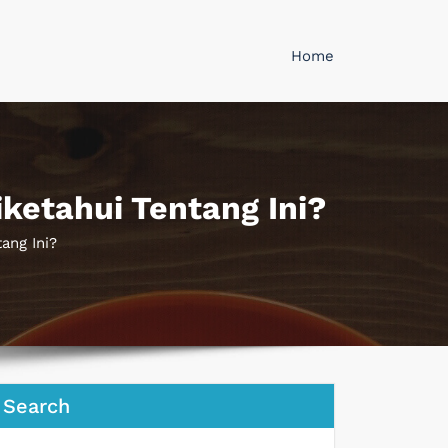
Home
iketahui Tentang Ini?
ang Ini?
Search