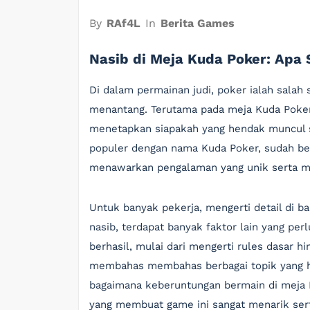
By
RAf4L
In
Berita Games
Nasib di Meja Kuda Poker: Apa S
Di dalam permainan judi, poker ialah salah
menantang. Terutama pada meja Kuda Poker,
menetapkan siapakah yang hendak muncul 
populer dengan nama Kuda Poker, sudah ber
menawarkan pengalaman yang unik serta m
Untuk banyak pekerja, mengerti detail di b
nasib, terdapat banyak faktor lain yang pe
berhasil, mulai dari mengerti rules dasar hi
membahas membahas berbagai topik yang h
bagaimana keberuntungan bermain di meja K
yang membuat game ini sangat menarik ser