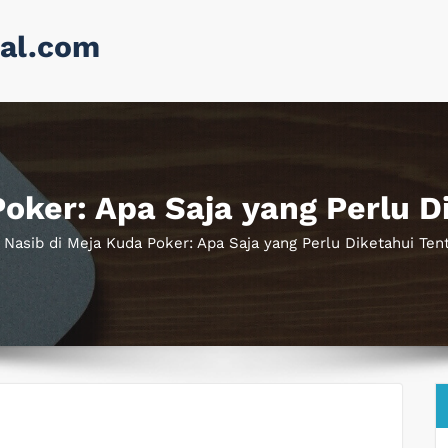
al.com
oker: Apa Saja yang Perlu D
»
Nasib di Meja Kuda Poker: Apa Saja yang Perlu Diketahui Tent