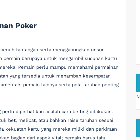
nan Poker
g penuh tantangan serta menggabungkan unsur
iap pemain berupaya untuk mengambil susunan kartu
da mereka. Pemain perlu mampu memahami permainan
tan yang tersedia untuk menambah kesempatan
entals pemain lainnya serta pola taruhan penting
N
 perlu diperhatikan adalah cara betting dilakukan.
k bet, melipat, atau bahkan raise taruhan sesuai
ada kekuatan kartu yang mereka miliki dan perkiraan
kan bagian dari aspek vital; pemain harus tahu