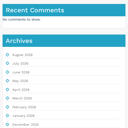
Recent Comments
No comments to show.
Archives
August 2026
July 2026
June 2026
May 2026
April 2026
March 2026
February 2026
January 2026
December 2025