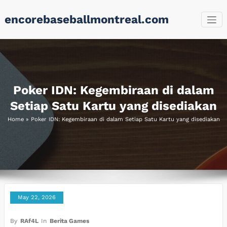
Skip
encorebaseballmontreal.com
to
content
Poker IDN: Kegembiraan di dalam
Setiap Satu Kartu yang disediakan
Home
»
Poker IDN: Kegembiraan di dalam Setiap Satu Kartu yang disediakan
May 22, 2026
By
RAf4L
In
Berita Games