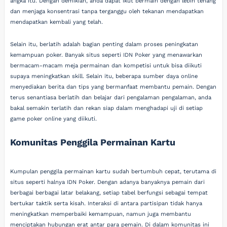
angka itu. Dengan demikian, anda dapat ikut bermain dengan lebih tenang
dan menjaga konsentrasi tanpa terganggu oleh tekanan mendapatkan
mendapatkan kembali yang telah.
Selain itu, berlatih adalah bagian penting dalam proses peningkatan
kemampuan poker. Banyak situs seperti IDN Poker yang menawarkan
bermacam-macam meja permainan dan kompetisi untuk bisa diikuti
supaya meningkatkan skill. Selain itu, beberapa sumber daya online
menyediakan berita dan tips yang bermanfaat membantu pemain. Dengan
terus senantiasa berlatih dan belajar dari pengalaman pengalaman, anda
bakal semakin terlatih dan rekan siap dalam menghadapi uji di setiap
game poker online yang diikuti.
Komunitas Penggila Permainan Kartu
Kumpulan penggila permainan kartu sudah bertumbuh cepat, terutama di
situs seperti halnya IDN Poker. Dengan adanya banyaknya pemain dari
berbagai berbagai latar belakang, setiap tabel berfungsi sebagai tempat
bertukar taktik serta kisah. Interaksi di antara partisipan tidak hanya
meningkatkan memperbaiki kemampuan, namun juga membantu
menciptakan hubungan erat antar para pemain. Di dalam komunitas ini