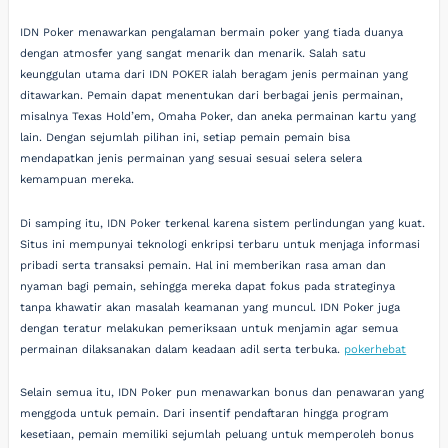
IDN Poker menawarkan pengalaman bermain poker yang tiada duanya
dengan atmosfer yang sangat menarik dan menarik. Salah satu
keunggulan utama dari IDN POKER ialah beragam jenis permainan yang
ditawarkan. Pemain dapat menentukan dari berbagai jenis permainan,
misalnya Texas Hold’em, Omaha Poker, dan aneka permainan kartu yang
lain. Dengan sejumlah pilihan ini, setiap pemain pemain bisa
mendapatkan jenis permainan yang sesuai sesuai selera selera
kemampuan mereka.
Di samping itu, IDN Poker terkenal karena sistem perlindungan yang kuat.
Situs ini mempunyai teknologi enkripsi terbaru untuk menjaga informasi
pribadi serta transaksi pemain. Hal ini memberikan rasa aman dan
nyaman bagi pemain, sehingga mereka dapat fokus pada strateginya
tanpa khawatir akan masalah keamanan yang muncul. IDN Poker juga
dengan teratur melakukan pemeriksaan untuk menjamin agar semua
permainan dilaksanakan dalam keadaan adil serta terbuka.
pokerhebat
Selain semua itu, IDN Poker pun menawarkan bonus dan penawaran yang
menggoda untuk pemain. Dari insentif pendaftaran hingga program
kesetiaan, pemain memiliki sejumlah peluang untuk memperoleh bonus