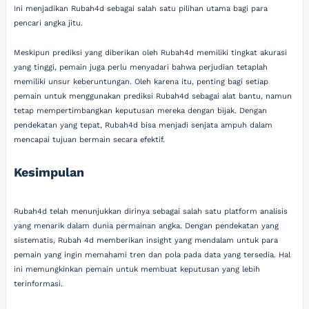
Ini menjadikan Rubah4d sebagai salah satu pilihan utama bagi para
pencari angka jitu.
Meskipun prediksi yang diberikan oleh Rubah4d memiliki tingkat akurasi
yang tinggi, pemain juga perlu menyadari bahwa perjudian tetaplah
memiliki unsur keberuntungan. Oleh karena itu, penting bagi setiap
pemain untuk menggunakan prediksi Rubah4d sebagai alat bantu, namun
tetap mempertimbangkan keputusan mereka dengan bijak. Dengan
pendekatan yang tepat, Rubah4d bisa menjadi senjata ampuh dalam
mencapai tujuan bermain secara efektif.
Kesimpulan
Rubah4d telah menunjukkan dirinya sebagai salah satu platform analisis
yang menarik dalam dunia permainan angka. Dengan pendekatan yang
sistematis, Rubah 4d memberikan insight yang mendalam untuk para
pemain yang ingin memahami tren dan pola pada data yang tersedia. Hal
ini memungkinkan pemain untuk membuat keputusan yang lebih
terinformasi.