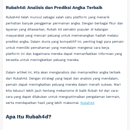
Rubah4d: Analisis dan Prediksi Angka Terbaik
Rubah4d telah muncul sebagai salah satu platform yang menarik
perhatian banyak penggemar permainan angka. Dengan berbagai fitur dan
layanan yang ditawarkan, Rubah 4d semakin populer di kalangan
masyarakat yang mencari peluang untuk memenangkan hadiah melalui
prediksi angka. Dalam dunia yang kompetitif ini, penting bagi para pemain
untuk memiliki pemahaman yang mendalam mengenai cara kerja
platform ini dan bagaimana mereka dapat memanfaatkan informasi yang
tersedia untuk meningkatkan peluang mereka.
Dalam artikel ini, kita akan menganalisis dan memprediksi angka terbaik
dari Rubah4d. Dengan strategi yang tepat dan analisis yang mendalam,
pemain dapat meningkatkan peluang mereka dalam meraih sukses. Mari
kita telusuri lebih jauh tentang mekanisme di balik Rubah 4d dan cara-
cara yang dapat dilakukan untuk mengoptimalkan pengalaman bermain,
serta mendapatkan hasil yang lebih maksimal.
Rubah4d
Apa Itu Rubah4d?