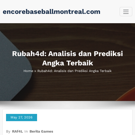
Skip
encorebaseballmontreal.com
to
content
Rubah4d: Analisis dan Prediksi
Angka Terbaik
Home
»
Rubah4d: Analisis dan Prediksi Angka Terbaik
May 27, 2026
By
RAf4L
In
Berita Games