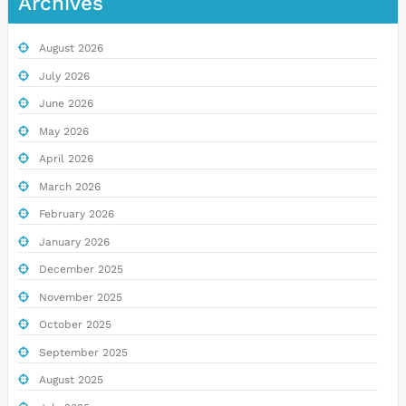
Archives
August 2026
July 2026
June 2026
May 2026
April 2026
March 2026
February 2026
January 2026
December 2025
November 2025
October 2025
September 2025
August 2025