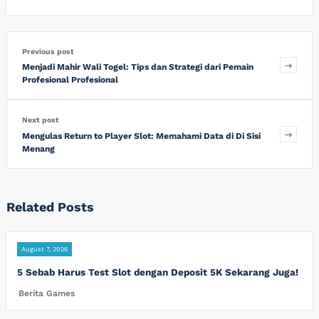
Previous post
Menjadi Mahir Wali Togel: Tips dan Strategi dari Pemain
Profesional Profesional
Next post
Mengulas Return to Player Slot: Memahami Data di Di Sisi
Menang
Related Posts
August 7, 2026
5 Sebab Harus Test Slot dengan Deposit 5K Sekarang Juga!
Berita Games