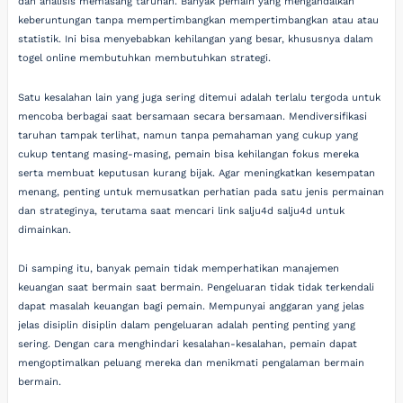
dan analisis memasang taruhan. Banyak pemain yang mengandalkan
keberuntungan tanpa mempertimbangkan mempertimbangkan atau atau
statistik. Ini bisa menyebabkan kehilangan yang besar, khususnya dalam
togel online membutuhkan membutuhkan strategi.
Satu kesalahan lain yang juga sering ditemui adalah terlalu tergoda untuk
mencoba berbagai saat bersamaan secara bersamaan. Mendiversifikasi
taruhan tampak terlihat, namun tanpa pemahaman yang cukup yang
cukup tentang masing-masing, pemain bisa kehilangan fokus mereka
serta membuat keputusan kurang bijak. Agar meningkatkan kesempatan
menang, penting untuk memusatkan perhatian pada satu jenis permainan
dan strateginya, terutama saat mencari link salju4d salju4d untuk
dimainkan.
Di samping itu, banyak pemain tidak memperhatikan manajemen
keuangan saat bermain saat bermain. Pengeluaran tidak tidak terkendali
dapat masalah keuangan bagi pemain. Mempunyai anggaran yang jelas
jelas disiplin disiplin dalam pengeluaran adalah penting penting yang
sering. Dengan cara menghindari kesalahan-kesalahan, pemain dapat
mengoptimalkan peluang mereka dan menikmati pengalaman bermain
bermain.