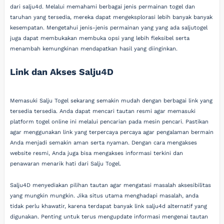
dari salju4d. Melalui memahami berbagai jenis permainan togel dan
taruhan yang tersedia, mereka dapat mengeksplorasi lebih banyak banyak
kesempatan. Mengetahui jenis-jenis permainan yang yang ada saljutogel
juga dapat membukakan membuka opsi yang lebih fleksibel serta
menambah kemungkinan mendapatkan hasil yang diinginkan.
Link dan Akses Salju4D
Memasuki Salju Togel sekarang semakin mudah dengan berbagai link yang
tersedia tersedia. Anda dapat mencari tautan resmi agar memasuki
platform togel online ini melalui pencarian pada mesin pencari. Pastikan
agar menggunakan link yang terpercaya percaya agar pengalaman bermain
Anda menjadi semakin aman serta nyaman. Dengan cara mengakses
website resmi, Anda juga bisa mengakses informasi terkini dan
penawaran menarik hati dari Salju Togel.
Salju4D menyediakan pilihan tautan agar mengatasi masalah aksesibilitas
yang mungkin mungkin. Jika situs utama menghadapi masalah, anda
tidak perlu khawatir, karena terdapat banyak link salju4d alternatif yang
digunakan. Penting untuk terus mengupdate informasi mengenai tautan