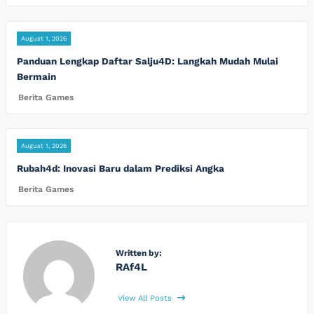
August 1, 2026
Panduan Lengkap Daftar Salju4D: Langkah Mudah Mulai
Bermain
Berita Games
August 1, 2026
Rubah4d: Inovasi Baru dalam Prediksi Angka
Berita Games
Written by:
RAf4L
View All Posts