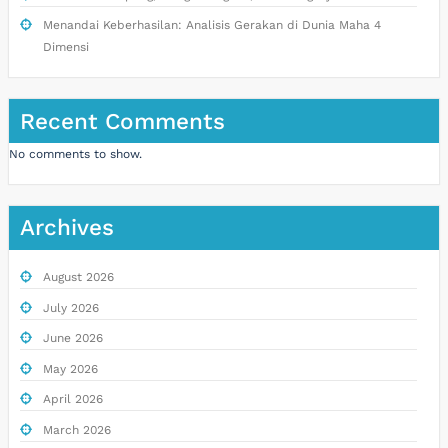
Menandai Keberhasilan: Analisis Gerakan di Dunia Maha 4
Dimensi
Recent Comments
No comments to show.
Archives
August 2026
July 2026
June 2026
May 2026
April 2026
March 2026