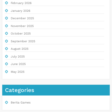
February 2026
January 2026
December 2025
November 2025
October 2025
September 2025
August 2025
July 2025
June 2025
May 2025
Categories
Berita Games