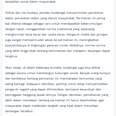
kestabilan sosial dalam masyarakat.
Dilihat dari sisi budaya, perilaku kudatogel mencerminkan perubahan
dalam perubahan dalam yang dianut masyarakat. Permainan ini sering
kali dikenal sebagai sebagai cara untuk mendapatkan keberuntungan
dengan cepat, menggantikan norma tradisional yang sepanjang
menghormati kerja keras dan usaha keras. Pengaruh media dan jaringan
juga sangat mempermudah akses ke permainan ini, meningkatkan
popularitasnya di lingkungan generasi muda. Akibatnya, norma-norma
yang lebih tinggi bijak tentang berinvestasi dan mengatur keuangan dapat
tergerus.
Akan tetapi, di dalam beberapa konteks, kudatogel juga bisa dilihat
sebagai sarana untuk membangun hubungan sosial. Banyak orang kumpul
dan berdiskusi tentang permainan ini, menciptakan komunitas yang
saling berbagi. Walaupun demikian, penting untuk tetap memperhatikan
pengaruh negatif yang dapat ditimbulkan, termasuk kecanduan dan
peninggalan tanggung jawab lainnya. Dengan demikian, pemahaman yang
lebih dalam mendalam tentang permainan ini harus diperhatikan agar
masyarakat dapat melakukan langkah yang bijak dalam menyikapi
tantangan tersebut.