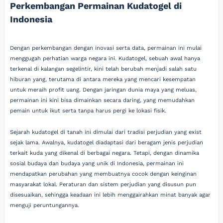
Perkembangan Permainan Kudatogel di
Indonesia
Dengan perkembangan dengan inovasi serta data, permainan ini mulai
menggugah perhatian warga negara ini. Kudatogel, sebuah awal hanya
terkenal di kalangan segelintir, kini telah berubah menjadi salah satu
hiburan yang, terutama di antara mereka yang mencari kesempatan
untuk meraih profit uang. Dengan jaringan dunia maya yang meluas,
permainan ini kini bisa dimainkan secara daring, yang memudahkan
pemain untuk ikut serta tanpa harus pergi ke lokasi fisik.
Sejarah kudatogel di tanah ini dimulai dari tradisi perjudian yang exist
sejak lama. Awalnya, kudatogel diadaptasi dari beragam jenis perjudian
terkait kuda yang dikenal di berbagai negara. Tetapi, dengan dinamika
sosial budaya dan budaya yang unik di Indonesia, permainan ini
mendapatkan perubahan yang membuatnya cocok dengan keinginan
masyarakat lokal. Peraturan dan sistem perjudian yang disusun pun
disesuaikan, sehingga keadaan ini lebih menggairahkan minat banyak agar
menguji peruntungannya.