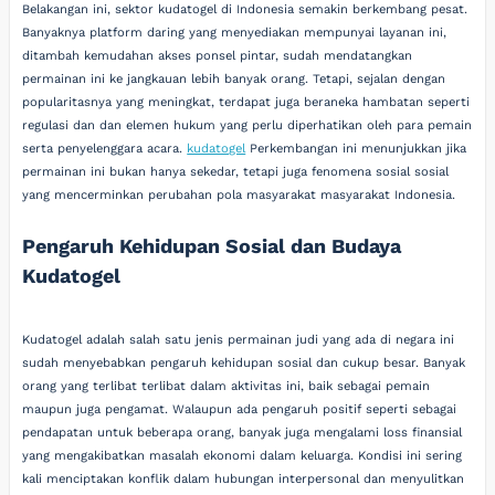
Belakangan ini, sektor kudatogel di Indonesia semakin berkembang pesat.
Banyaknya platform daring yang menyediakan mempunyai layanan ini,
ditambah kemudahan akses ponsel pintar, sudah mendatangkan
permainan ini ke jangkauan lebih banyak orang. Tetapi, sejalan dengan
popularitasnya yang meningkat, terdapat juga beraneka hambatan seperti
regulasi dan dan elemen hukum yang perlu diperhatikan oleh para pemain
serta penyelenggara acara.
kudatogel
Perkembangan ini menunjukkan jika
permainan ini bukan hanya sekedar, tetapi juga fenomena sosial sosial
yang mencerminkan perubahan pola masyarakat masyarakat Indonesia.
Pengaruh Kehidupan Sosial dan Budaya
Kudatogel
Kudatogel adalah salah satu jenis permainan judi yang ada di negara ini
sudah menyebabkan pengaruh kehidupan sosial dan cukup besar. Banyak
orang yang terlibat terlibat dalam aktivitas ini, baik sebagai pemain
maupun juga pengamat. Walaupun ada pengaruh positif seperti sebagai
pendapatan untuk beberapa orang, banyak juga mengalami loss finansial
yang mengakibatkan masalah ekonomi dalam keluarga. Kondisi ini sering
kali menciptakan konflik dalam hubungan interpersonal dan menyulitkan