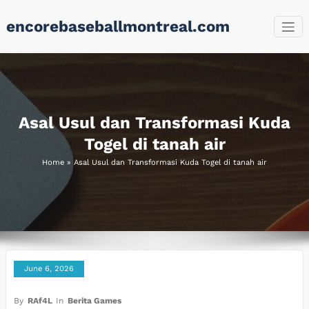
Skip
encorebaseballmontreal.com
to
content
Asal Usul dan Transformasi Kuda
Togel di tanah air
Home
»
Asal Usul dan Transformasi Kuda Togel di tanah air
June 6, 2026
By
RAf4L
In
Berita Games