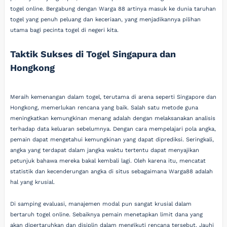
togel online. Bergabung dengan Warga 88 artinya masuk ke dunia taruhan
togel yang penuh peluang dan keceriaan, yang menjadikannya pilihan
utama bagi pecinta togel di negeri kita.
Taktik Sukses di Togel Singapura dan
Hongkong
Meraih kemenangan dalam togel, terutama di arena seperti Singapore dan
Hongkong, memerlukan rencana yang baik. Salah satu metode guna
meningkatkan kemungkinan menang adalah dengan melaksanakan analisis
terhadap data keluaran sebelumnya. Dengan cara mempelajari pola angka,
pemain dapat mengetahui kemungkinan yang dapat diprediksi. Seringkali,
angka yang terdapat dalam jangka waktu tertentu dapat menyajikan
petunjuk bahawa mereka bakal kembali lagi. Oleh karena itu, mencatat
statistik dan kecenderungan angka di situs sebagaimana Warga88 adalah
hal yang krusial.
Di samping evaluasi, manajemen modal pun sangat krusial dalam
bertaruh togel online. Sebaiknya pemain menetapkan limit dana yang
akan dipertaruhkan dan disiplin dalam mengikuti rencana tersebut. Jauhi