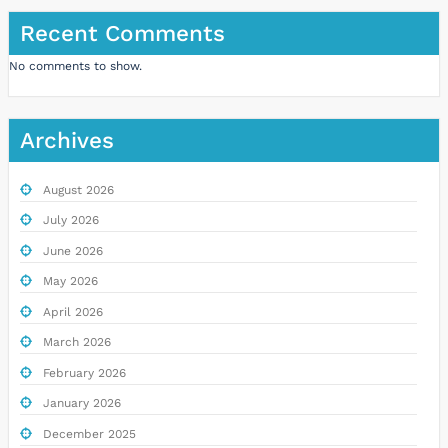
Recent Comments
No comments to show.
Archives
August 2026
July 2026
June 2026
May 2026
April 2026
March 2026
February 2026
January 2026
December 2025