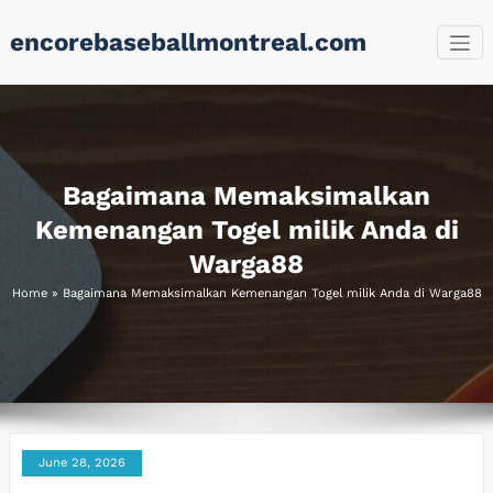
Skip
encorebaseballmontreal.com
to
content
Bagaimana Memaksimalkan
Kemenangan Togel milik Anda di
Warga88
Home
»
Bagaimana Memaksimalkan Kemenangan Togel milik Anda di Warga88
June 28, 2026