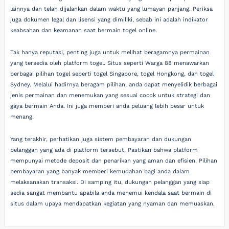
lainnya dan telah dijalankan dalam waktu yang lumayan panjang. Periksa
juga dokumen legal dan lisensi yang dimiliki, sebab ini adalah indikator
keabsahan dan keamanan saat bermain togel online.
Tak hanya reputasi, penting juga untuk melihat beragamnya permainan
yang tersedia oleh platform togel. Situs seperti Warga 88 menawarkan
berbagai pilihan togel seperti togel Singapore, togel Hongkong, dan togel
Sydney. Melalui hadirnya beragam pilihan, anda dapat menyelidik berbagai
jenis permainan dan menemukan yang sesuai cocok untuk strategi dan
gaya bermain Anda. Ini juga memberi anda peluang lebih besar untuk
menang.
Yang terakhir, perhatikan juga sistem pembayaran dan dukungan
pelanggan yang ada di platform tersebut. Pastikan bahwa platform
mempunyai metode deposit dan penarikan yang aman dan efisien. Pilihan
pembayaran yang banyak memberi kemudahan bagi anda dalam
melaksanakan transaksi. Di samping itu, dukungan pelanggan yang siap
sedia sangat membantu apabila anda menemui kendala saat bermain di
situs dalam upaya mendapatkan kegiatan yang nyaman dan memuaskan.