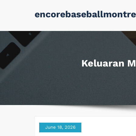
Skip
encorebaseballmontre
to
content
Keluaran M
June 18, 2026