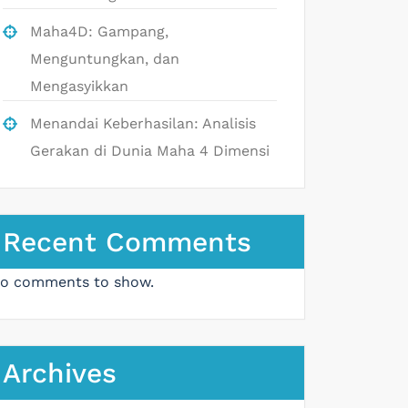
Maha4D: Gampang,
Menguntungkan, dan
Mengasyikkan
Menandai Keberhasilan: Analisis
Gerakan di Dunia Maha 4 Dimensi
Recent Comments
o comments to show.
Archives