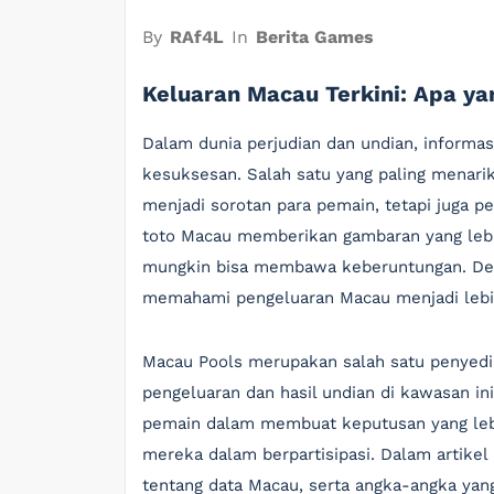
By
RAf4L
In
Berita Games
Keluaran Macau Terkini: Apa ya
Dalam dunia perjudian dan undian, informas
kesuksesan. Salah satu yang paling menarik
menjadi sorotan para pemain, tetapi juga p
toto Macau memberikan gambaran yang lebi
mungkin bisa membawa keberuntungan. Deng
memahami pengeluaran Macau menjadi lebi
Macau Pools merupakan salah satu penyedia
pengeluaran dan hasil undian di kawasan in
pemain dalam membuat keputusan yang lebi
mereka dalam berpartisipasi. Dalam artikel
tentang data Macau, serta angka-angka yang