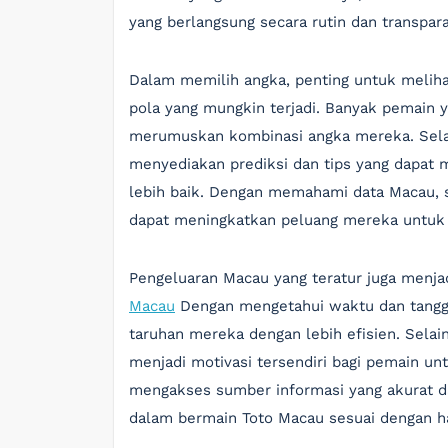
yang berlangsung secara rutin dan transpar
Dalam memilih angka, penting untuk meli
pola yang mungkin terjadi. Banyak pemain y
merumuskan kombinasi angka mereka. Selain 
menyediakan prediksi dan tips yang dapa
lebih baik. Dengan memahami data Macau, s
dapat meningkatkan peluang mereka untuk
Pengeluaran Macau yang teratur juga menjad
Macau
Dengan mengetahui waktu dan tangga
taruhan mereka dengan lebih efisien. Sela
menjadi motivasi tersendiri bagi pemain unt
mengakses sumber informasi yang akurat d
dalam bermain Toto Macau sesuai dengan ha