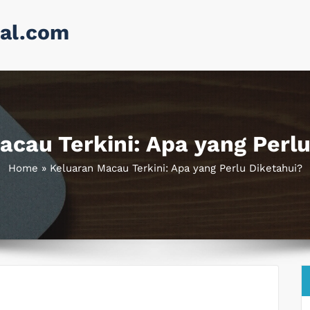
al.com
acau Terkini: Apa yang Perlu
Home
»
Keluaran Macau Terkini: Apa yang Perlu Diketahui?