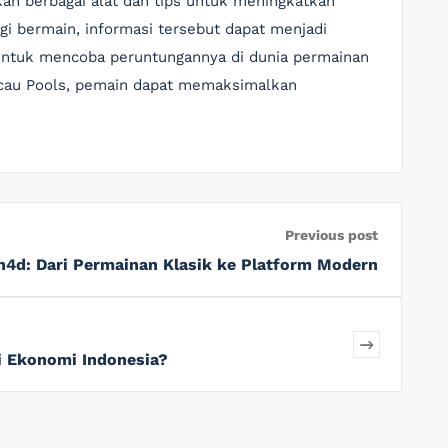
kan berbagai alat dan tips untuk meningkatkan
egi bermain, informasi tersebut dapat menjadi
 untuk mencoba peruntungannya di dunia permainan
cau Pools, pemain dapat memaksimalkan
Previous post
h4d: Dari Permainan Klasik ke Platform Modern
 Ekonomi Indonesia?