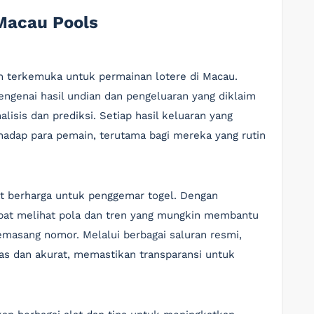
 Macau Pools
m terkemuka untuk permainan lotere di Macau.
engenai hasil undian dan pengeluaran yang diklaim
isis dan prediksi. Setiap hasil keluaran yang
adap para pemain, terutama bagi mereka yang rutin
at berharga untuk penggemar togel. Dengan
apat melihat pola dan tren yang mungkin membantu
asang nomor. Melalui berbagai saluran resmi,
las dan akurat, memastikan transparansi untuk