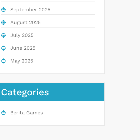
September 2025
August 2025
July 2025
June 2025
May 2025
Categories
Berita Games