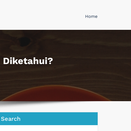
Home
 Diketahui?
Search