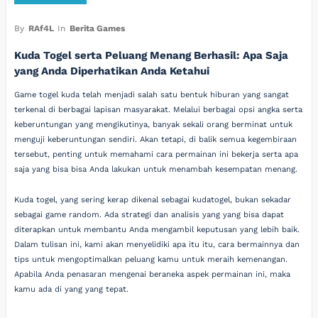
By
RAf4L
In
Berita Games
Kuda Togel serta Peluang Menang Berhasil: Apa Saja
yang Anda Diperhatikan Anda Ketahui
Game togel kuda telah menjadi salah satu bentuk hiburan yang sangat
terkenal di berbagai lapisan masyarakat. Melalui berbagai opsi angka serta
keberuntungan yang mengikutinya, banyak sekali orang berminat untuk
menguji keberuntungan sendiri. Akan tetapi, di balik semua kegembiraan
tersebut, penting untuk memahami cara permainan ini bekerja serta apa
saja yang bisa bisa Anda lakukan untuk menambah kesempatan menang.
Kuda togel, yang sering kerap dikenal sebagai kudatogel, bukan sekadar
sebagai game random. Ada strategi dan analisis yang yang bisa dapat
diterapkan untuk membantu Anda mengambil keputusan yang lebih baik.
Dalam tulisan ini, kami akan menyelidiki apa itu itu, cara bermainnya dan
tips untuk mengoptimalkan peluang kamu untuk meraih kemenangan.
Apabila Anda penasaran mengenai beraneka aspek permainan ini, maka
kamu ada di yang yang tepat.