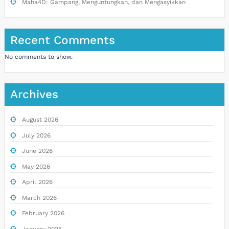
Maha4D: Gampang, Menguntungkan, dan Mengasyikkan
Recent Comments
No comments to show.
Archives
August 2026
July 2026
June 2026
May 2026
April 2026
March 2026
February 2026
January 2026