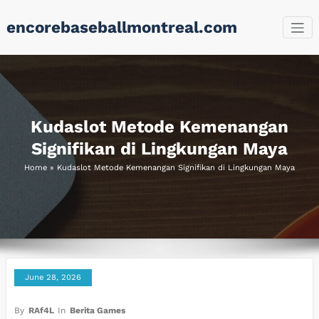
Skip
encorebaseballmontreal.com
to
content
Kudaslot Metode Kemenangan
Signifikan di Lingkungan Maya
Home
»
Kudaslot Metode Kemenangan Signifikan di Lingkungan Maya
June 28, 2026
By
RAf4L
In
Berita Games