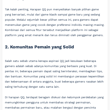
Tak kalah penting, Harapan QQ pun menyediakan banyak pilihan game
yang bervariasi, mulai dari game klasik sampai game baru yang sedang
populer. Melalui sejumlah besar pilihan semua ini, para gamers dapat
menemukan game yang cocok dengan preferensi individu masing-masing.
Kombinasi dari semua fitur tersebut menjadikan platform ini sebagai
platform yang amat menarik dan terus diminati oleh penggemar gamers.
2. Komunitas Pemain yang Solid
Salah satu sebab utama kenapa aspirasi QQ jadi kesukaan beberapa
gamers adalah sebab adanya komunitas yang berbasis yang kuat. Di
pentas ini, beberapa pemain dapat saling berinteraksi, membagikan tips,
dan bantuan. Komunitas yang solid ini membangun perasaan kepemilikan
dan kebersamaan di antara anggota, buat beberapa gamers rasakan lebih
saling terhubung dengan satu sama lain.
Di harapan QQ, terdapat beragam diskusi dan kelompok perdebatan yang
memungkinkan pengguna untuk membahas strategi permainan,
membahas permainan baru, atau malahan bergaul dengan pencinta