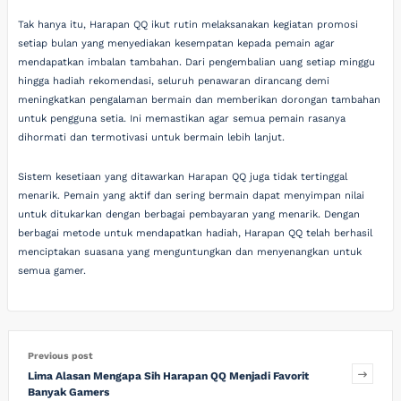
Tak hanya itu, Harapan QQ ikut rutin melaksanakan kegiatan promosi
setiap bulan yang menyediakan kesempatan kepada pemain agar
mendapatkan imbalan tambahan. Dari pengembalian uang setiap minggu
hingga hadiah rekomendasi, seluruh penawaran dirancang demi
meningkatkan pengalaman bermain dan memberikan dorongan tambahan
untuk pengguna setia. Ini memastikan agar semua pemain rasanya
dihormati dan termotivasi untuk bermain lebih lanjut.
Sistem kesetiaan yang ditawarkan Harapan QQ juga tidak tertinggal
menarik. Pemain yang aktif dan sering bermain dapat menyimpan nilai
untuk ditukarkan dengan berbagai pembayaran yang menarik. Dengan
berbagai metode untuk mendapatkan hadiah, Harapan QQ telah berhasil
menciptakan suasana yang menguntungkan dan menyenangkan untuk
semua gamer.
Previous post
Lima Alasan Mengapa Sih Harapan QQ Menjadi Favorit
Banyak Gamers