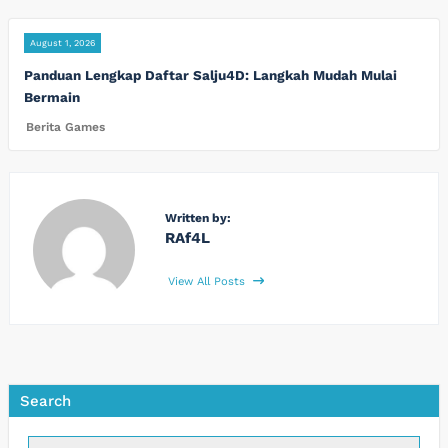
August 1, 2026
Panduan Lengkap Daftar Salju4D: Langkah Mudah Mulai
Bermain
Berita Games
Written by:
RAf4L
View All Posts
Search