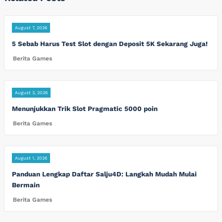
August 7, 2026
5 Sebab Harus Test Slot dengan Deposit 5K Sekarang Juga!
Berita Games
August 3, 2026
Menunjukkan Trik Slot Pragmatic 5000 poin
Berita Games
August 1, 2026
Panduan Lengkap Daftar Salju4D: Langkah Mudah Mulai
Bermain
Berita Games