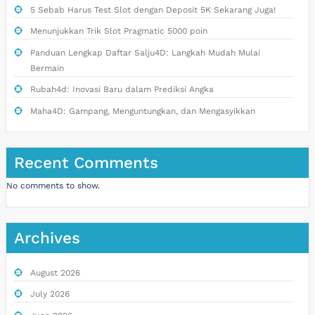
5 Sebab Harus Test Slot dengan Deposit 5K Sekarang Juga!
Menunjukkan Trik Slot Pragmatic 5000 poin
Panduan Lengkap Daftar Salju4D: Langkah Mudah Mulai
Bermain
Rubah4d: Inovasi Baru dalam Prediksi Angka
Maha4D: Gampang, Menguntungkan, dan Mengasyikkan
Recent Comments
No comments to show.
Archives
August 2026
July 2026