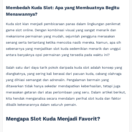
Membedah Kuda Slot: Apa yang Membuatnya Begitu
Menawannya?
Kuda slot kian menjadi pembicaraan panas dalam lingkungan penikmat
game slot online. Dengan kombinasi visual yang sangat menarik dan
mekanisme permainan yang mudah, sejumlah pengguna merasakan
senang serta tertantang ketika mencoba nasib mereka. Namun, apa sih
sebenarnya yang menjadikan slot kuda sedemikian menarik dan unggul
antara banyaknya opsi permainan yang tersedia pada waktu ini?
Salah satu dari daya tarik pokok daripada kuda slot adalah konsep yang
diangkatnya, yang sering kali berasal dari pacuan kuda, cabang olahraga
yang dihiasi semangat dan adrenalin. Pengalaman bermain yang
ditawarkan tidak hanya sekedar mendapatkan keberhasilan, tetapi juga
merasakan getaran dari atas perlombaan yang seru. Dalam artikel berikut,
kita hendak menganalisa secara mendalam perihal slot kuda dan faktor
dibalik ketenarannya dalam seluruh pemain.
Mengapa Slot Kuda Menjadi Favorit?