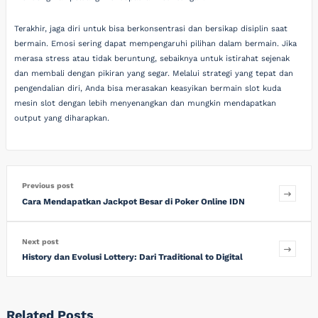
Terakhir, jaga diri untuk bisa berkonsentrasi dan bersikap disiplin saat
bermain. Emosi sering dapat mempengaruhi pilihan dalam bermain. Jika
merasa stress atau tidak beruntung, sebaiknya untuk istirahat sejenak
dan membali dengan pikiran yang segar. Melalui strategi yang tepat dan
pengendalian diri, Anda bisa merasakan keasyikan bermain slot kuda
mesin slot dengan lebih menyenangkan dan mungkin mendapatkan
output yang diharapkan.
Previous post
Cara Mendapatkan Jackpot Besar di Poker Online IDN
Next post
History dan Evolusi Lottery: Dari Traditional to Digital
Related Posts