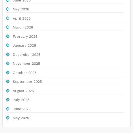
June 2026
May 2026
April 2026
March 2026
February 2026
January 2026
December 2025
November 2025
October 2025
September 2025
August 2025
July 2025
June 2025
May 2025