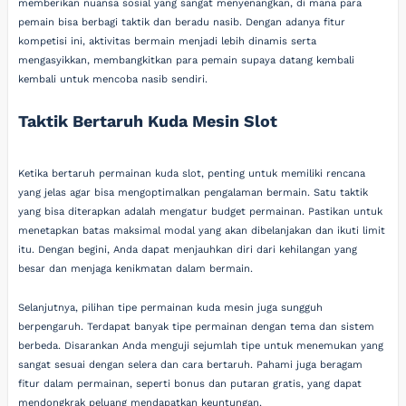
memberikan nuansa sosial yang sangat menyenangkan, di mana para
pemain bisa berbagi taktik dan beradu nasib. Dengan adanya fitur
kompetisi ini, aktivitas bermain menjadi lebih dinamis serta
mengasyikkan, membangkitkan para pemain supaya datang kembali
kembali untuk mencoba nasib sendiri.
Taktik Bertaruh Kuda Mesin Slot
Ketika bertaruh permainan kuda slot, penting untuk memiliki rencana
yang jelas agar bisa mengoptimalkan pengalaman bermain. Satu taktik
yang bisa diterapkan adalah mengatur budget permainan. Pastikan untuk
menetapkan batas maksimal modal yang akan dibelanjakan dan ikuti limit
itu. Dengan begini, Anda dapat menjauhkan diri dari kehilangan yang
besar dan menjaga kenikmatan dalam bermain.
Selanjutnya, pilihan tipe permainan kuda mesin juga sungguh
berpengaruh. Terdapat banyak tipe permainan dengan tema dan sistem
berbeda. Disarankan Anda menguji sejumlah tipe untuk menemukan yang
sangat sesuai dengan selera dan cara bertaruh. Pahami juga beragam
fitur dalam permainan, seperti bonus dan putaran gratis, yang dapat
mendongkrak peluang mendapatkan keuntungan.