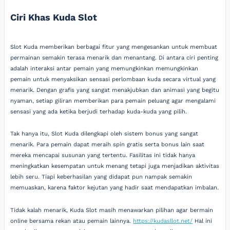
Ciri Khas Kuda Slot
Slot Kuda memberikan berbagai fitur yang mengesankan untuk membuat
permainan semakin terasa menarik dan menantang. Di antara ciri penting
adalah interaksi antar pemain yang memungkinkan memungkinkan
pemain untuk menyaksikan sensasi perlombaan kuda secara virtual yang
menarik. Dengan grafis yang sangat menakjubkan dan animasi yang begitu
nyaman, setiap giliran memberikan para pemain peluang agar mengalami
sensasi yang ada ketika berjudi terhadap kuda-kuda yang pilih.
Tak hanya itu, Slot Kuda dilengkapi oleh sistem bonus yang sangat
menarik. Para pemain dapat meraih spin gratis serta bonus lain saat
mereka mencapai susunan yang tertentu. Fasilitas ini tidak hanya
meningkatkan kesempatan untuk menang tetapi juga menjadikan aktivitas
lebih seru. Tiapi keberhasilan yang didapat pun nampak semakin
memuaskan, karena faktor kejutan yang hadir saat mendapatkan imbalan.
Tidak kalah menarik, Kuda Slot masih menawarkan pilihan agar bermain
online bersama rekan atau pemain lainnya.
https://kudasllot.net/
Hal ini