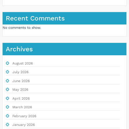
Recent Comments
No comments to show.
Archives
August 2026
July 2026
June 2026
May 2026
April 2026
March 2026
February 2026
January 2026