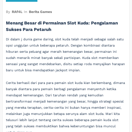
By
RAf4L
In
Berita Games
Menang Besar di Permainan Slot Kuda: Pengalaman
Sukses Para Petaruh
Di dalam j dunia game daring, slot kuda telah menjadi sebagai salah satu
opsi unggulan untuk beberapa petaruh. Dengan kombinasi diantara
hiburan serta peluang agar meraih kemenangan besar, permainan ini
sudah menarik minat banyak sekali partisipan. Kuda slot memberikan
sensasi yang sangat mendebarkan, disitu setiap roda menyajikan harapan
baru untuk bisa mendapatkan jackpot impian.
Cerita berhasil dari para para pemain slot kuda kian berkembang, dimana
banyak diantara para pemain berbagi pengalaman menyentuh ketika
mendapat kemenangan. Dari taruhan rendah yang kemudian
bertransformasi menjadi kemenangan yang besar, hingga strategi spesial
yang mereka terapkan, cerita-cerita ini bukan hanya memberi inspirasi,
melainkan juga menunjukkan betapa serunya alam slot kuda. Mari kita
telusuri lebih lanjut tentang cerita sukses beberapa pemain kuda slot
yang telah sukses membuktikan bahwa keberuntungan bisa muncul