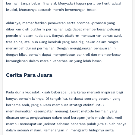
bermain tanpa beban finansial. Menyadari kapan perlu berhenti adalah
krusial, khususnya sesudah meraih kemenangan besar.
Akhirnya, memanfaatkan penawaran serta promosi-promosi yang
diberikan oleh platform permainan juga dapat memperbesar peluang
pemain di dalam kuda slot. Banyak platform menawarkan bonus awal,
free spins, ataupun uang kembali yang bisa digunakan dalam rangka
menambah durasi permainan. Dengan menggunakan penawaran ini
dengan bijak, pemain dapat memperbesar bankroll dan memperbesar
kemungkinan dalam meraih keberhasilan yang lebih besar.
Cerita Para Juara
Pada dunia kudaslot, kisah beberapa juara kerap menjadi inspirasi bagi
banyak pemain lainnya. Di tengah itu, terdapat seorang petaruh yang
bernama Andi, yang sukses membuat strategi efektif untuk
memaksimalkan kesempatan menang. Lewat metode bermain yang
disusun serta pengetahuan dalam soal beragam jenis mesin slot, Andi
mampu mendapatkan jackpot sebesar beberapa puluh juta rupiah hanya
dalam sebuah malam. Kemenangan ini mengganti hidupnya serta