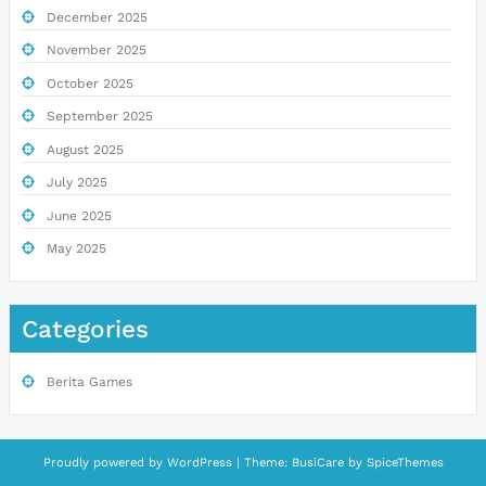
December 2025
November 2025
October 2025
September 2025
August 2025
July 2025
June 2025
May 2025
Categories
Berita Games
Proudly powered by
WordPress
| Theme:
BusiCare
by
SpiceThemes