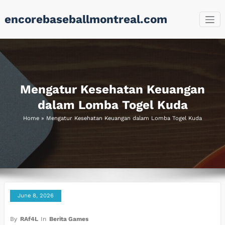
Skip
encorebaseballmontreal.com
to
content
Mengatur Kesehatan Keuangan
dalam Lomba Togel Kuda
Home
»
Mengatur Kesehatan Keuangan dalam Lomba Togel Kuda
June 8, 2026
By
RAf4L
In
Berita Games