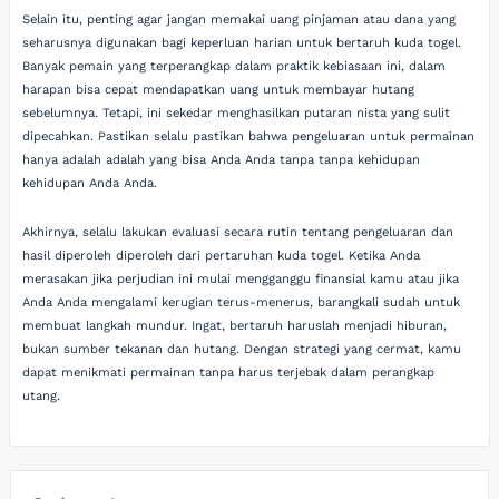
Selain itu, penting agar jangan memakai uang pinjaman atau dana yang
seharusnya digunakan bagi keperluan harian untuk bertaruh kuda togel.
Banyak pemain yang terperangkap dalam praktik kebiasaan ini, dalam
harapan bisa cepat mendapatkan uang untuk membayar hutang
sebelumnya. Tetapi, ini sekedar menghasilkan putaran nista yang sulit
dipecahkan. Pastikan selalu pastikan bahwa pengeluaran untuk permainan
hanya adalah adalah yang bisa Anda Anda tanpa tanpa kehidupan
kehidupan Anda Anda.
Akhirnya, selalu lakukan evaluasi secara rutin tentang pengeluaran dan
hasil diperoleh diperoleh dari pertaruhan kuda togel. Ketika Anda
merasakan jika perjudian ini mulai mengganggu finansial kamu atau jika
Anda Anda mengalami kerugian terus-menerus, barangkali sudah untuk
membuat langkah mundur. Ingat, bertaruh haruslah menjadi hiburan,
bukan sumber tekanan dan hutang. Dengan strategi yang cermat, kamu
dapat menikmati permainan tanpa harus terjebak dalam perangkap
utang.