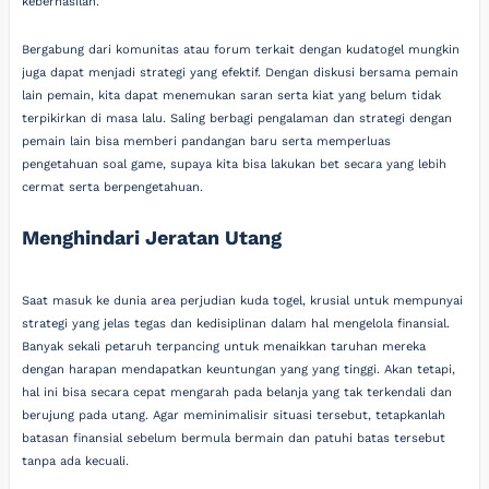
keberhasilan.
Bergabung dari komunitas atau forum terkait dengan kudatogel mungkin
juga dapat menjadi strategi yang efektif. Dengan diskusi bersama pemain
lain pemain, kita dapat menemukan saran serta kiat yang belum tidak
terpikirkan di masa lalu. Saling berbagi pengalaman dan strategi dengan
pemain lain bisa memberi pandangan baru serta memperluas
pengetahuan soal game, supaya kita bisa lakukan bet secara yang lebih
cermat serta berpengetahuan.
Menghindari Jeratan Utang
Saat masuk ke dunia area perjudian kuda togel, krusial untuk mempunyai
strategi yang jelas tegas dan kedisiplinan dalam hal mengelola finansial.
Banyak sekali petaruh terpancing untuk menaikkan taruhan mereka
dengan harapan mendapatkan keuntungan yang yang tinggi. Akan tetapi,
hal ini bisa secara cepat mengarah pada belanja yang tak terkendali dan
berujung pada utang. Agar meminimalisir situasi tersebut, tetapkanlah
batasan finansial sebelum bermula bermain dan patuhi batas tersebut
tanpa ada kecuali.