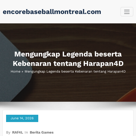
Skip
encorebaseballmontreal.com
to
content
Mengungkap Legenda beserta
Kebenaran tentang Harapan4D
Home
»
Mengungkap Legenda beserta Kebenaran tentang Harapan4D
June 14, 2026
By
RAf4L
In
Berita Games