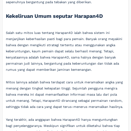
sepenuhnya bergantung pada tebakan yang diberikan.
Kekeliruan Umum seputar Harapan4D
Salah satu mitos luas tentang Harapan4D ialah bahwa sistem ini
menjanjikan keberhasilan pasti bagi para pemain. Banyak orang meyakini
bahwa dengan mengikuti strategi tertentu atau menggunakan angka
keberuntungan, kaum pemain dapat selalu berhasil menang. Tetapi,
kenyataannya adalah bahwa Harapan4D, sama halnya dengan banyak
permainan judi lainnya, bergantung pada keberuntungan dan tidak ada
rumus yang dapat memberikan jaminan kemenangan.
Mitos lainnya adalah bahwa terdapat cara untuk meramalkan angka yang
menang dengan tingkat ketepatan tinggi. Sejumlah pengguna mengira
bahwa mereka ini dapat memanfaatkan informasi masa lalu dari pola
untuk menang. Tetapi, Harapan4D dirancang sebagai permainan random,
sehingga tidak ada cara yang dapat terus-menerus meramalkan hasilnya.
Yang terakhir, ada anggapan bahwa Harapan4D hanya menguntungkan
bagi penyelenggaranya. Meskipun signifikan untuk diketahui bahwa tiap