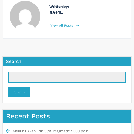
Written by:
RAf4L
View All Posts
Search
Search
Recent Posts
Menunjukkan Trik Slot Pragmatic 5000 poin