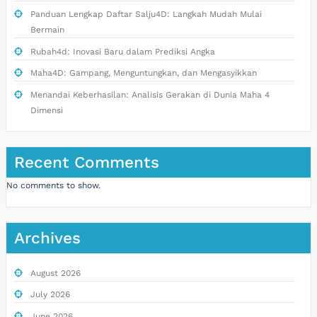
Panduan Lengkap Daftar Salju4D: Langkah Mudah Mulai
Bermain
Rubah4d: Inovasi Baru dalam Prediksi Angka
Maha4D: Gampang, Menguntungkan, dan Mengasyikkan
Menandai Keberhasilan: Analisis Gerakan di Dunia Maha 4
Dimensi
Recent Comments
No comments to show.
Archives
August 2026
July 2026
June 2026