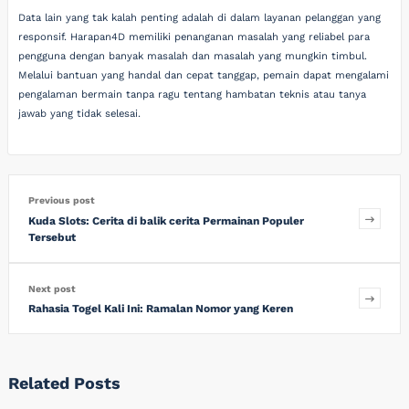
Data lain yang tak kalah penting adalah di dalam layanan pelanggan yang
responsif. Harapan4D memiliki penanganan masalah yang reliabel para
pengguna dengan banyak masalah dan masalah yang mungkin timbul.
Melalui bantuan yang handal dan cepat tanggap, pemain dapat mengalami
pengalaman bermain tanpa ragu tentang hambatan teknis atau tanya
jawab yang tidak selesai.
Previous post
Kuda Slots: Cerita di balik cerita Permainan Populer
Tersebut
Next post
Rahasia Togel Kali Ini: Ramalan Nomor yang Keren
Related Posts