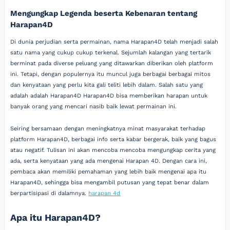
Mengungkap Legenda beserta Kebenaran tentang
Harapan4D
Di dunia perjudian serta permainan, nama Harapan4D telah menjadi salah
satu nama yang cukup cukup terkenal. Sejumlah kalangan yang tertarik
berminat pada diverse peluang yang ditawarkan diberikan oleh platform
ini. Tetapi, dengan populernya itu muncul juga berbagai berbagai mitos
dan kenyataan yang perlu kita gali teliti lebih dalam. Salah satu yang
adalah adalah Harapan4D Harapan4D bisa memberikan harapan untuk
banyak orang yang mencari nasib baik lewat permainan ini.
Seiring bersamaan dengan meningkatnya minat masyarakat terhadap
platform Harapan4D, berbagai info serta kabar bergerak, baik yang bagus
atau negatif. Tulisan ini akan mencoba mencoba mengungkap cerita yang
ada, serta kenyataan yang ada mengenai Harapan 4D. Dengan cara ini,
pembaca akan memiliki pemahaman yang lebih baik mengenai apa itu
Harapan4D, sehingga bisa mengambil putusan yang tepat benar dalam
berpartisipasi di dalamnya.
harapan 4d
Apa itu Harapan4D?