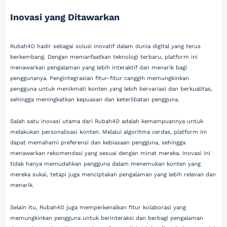
Inovasi yang Ditawarkan
Rubah4D hadir sebagai solusi inovatif dalam dunia digital yang terus
berkembang. Dengan memanfaatkan teknologi terbaru, platform ini
menawarkan pengalaman yang lebih interaktif dan menarik bagi
penggunanya. Pengintegrasian fitur-fitur canggih memungkinkan
pengguna untuk menikmati konten yang lebih bervariasi dan berkualitas,
sehingga meningkatkan kepuasan dan keterlibatan pengguna.
Salah satu inovasi utama dari Rubah4D adalah kemampuannya untuk
melakukan personalisasi konten. Melalui algoritma cerdas, platform ini
dapat memahami preferensi dan kebiasaan pengguna, sehingga
menawarkan rekomendasi yang sesuai dengan minat mereka. Inovasi ini
tidak hanya memudahkan pengguna dalam menemukan konten yang
mereka sukai, tetapi juga menciptakan pengalaman yang lebih relevan dan
menarik.
Selain itu, Rubah4D juga memperkenalkan fitur kolaborasi yang
memungkinkan pengguna untuk berinteraksi dan berbagi pengalaman