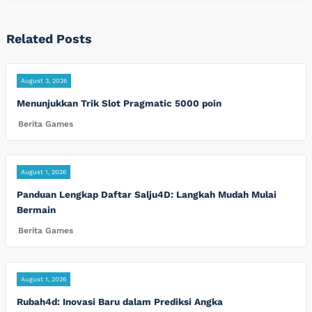
Related Posts
August 3, 2026
Menunjukkan Trik Slot Pragmatic 5000 poin
Berita Games
August 1, 2026
Panduan Lengkap Daftar Salju4D: Langkah Mudah Mulai
Bermain
Berita Games
August 1, 2026
Rubah4d: Inovasi Baru dalam Prediksi Angka