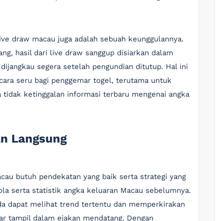
live draw macau juga adalah sebuah keunggulannya.
g, hasil dari live draw sanggup disiarkan dalam
dijangkau segera setelah pengundian ditutup. Hal ini
cara seru bagi penggemar togel, terutama untuk
 tidak ketinggalan informasi terbaru mengenai angka
an Langsung
au butuh pendekatan yang baik serta strategi yang
la serta statistik angka keluaran Macau sebelumnya.
nda dapat melihat trend tertentu dan memperkirakan
gar tampil dalam ejakan mendatang. Dengan