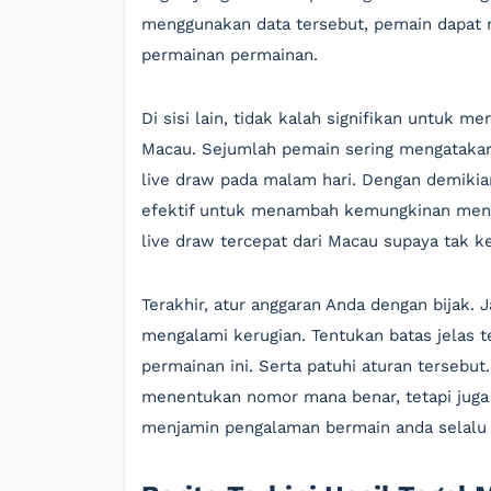
menggunakan data tersebut, pemain dapat 
permainan permainan.
Di sisi lain, tidak kalah signifikan untuk 
Macau. Sejumlah pemain sering mengatakan
live draw pada malam hari. Dengan demikian,
efektif untuk menambah kemungkinan menan
live draw tercepat dari Macau supaya tak ke
Terakhir, atur anggaran Anda dengan bijak.
mengalami kerugian. Tentukan batas jelas 
permainan ini. Serta patuhi aturan tersebut
menentukan nomor mana benar, tetapi juga
menjamin pengalaman bermain anda selalu