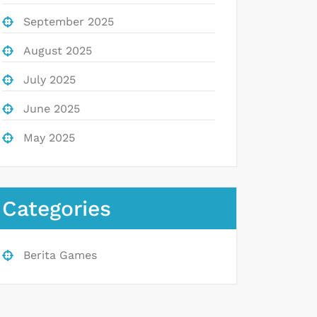
September 2025
August 2025
July 2025
June 2025
May 2025
Categories
Berita Games