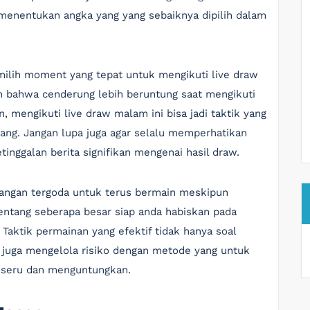
menentukan angka yang yang sebaiknya dipilih dalam
memilih moment yang tepat untuk mengikuti live draw
 bahwa cenderung lebih beruntung saat mengikuti
 mengikuti live draw malam ini bisa jadi taktik yang
g. Jangan lupa juga agar selalu memperhatikan
tinggalan berita signifikan mengenai hasil draw.
 Jangan tergoda untuk terus bermain meskipun
tentang seberapa besar siap anda habiskan pada
. Taktik permainan yang efektif tidak hanya soal
 juga mengelola risiko dengan metode yang untuk
 seru dan menguntungkan.