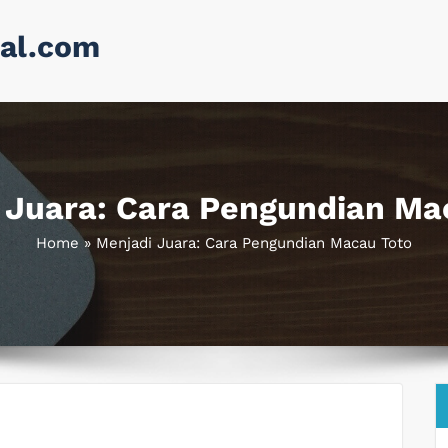
al.com
 Juara: Cara Pengundian Ma
Home
»
Menjadi Juara: Cara Pengundian Macau Toto