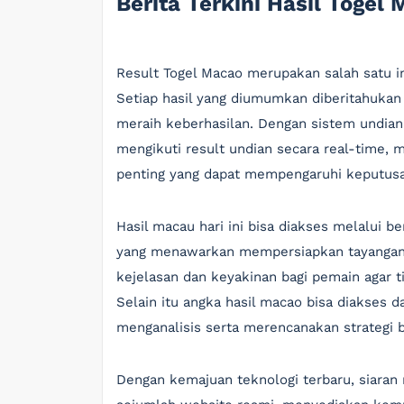
Berita Terkini Hasil Togel
Result Togel Macao merupakan salah satu in
Setiap hasil yang diumumkan diberitahuka
meraih keberhasilan. Dengan sistem undian
mengikuti result undian secara real-time,
penting yang dapat mempengaruhi keputus
Hasil macau hari ini bisa diakses melalui b
yang menawarkan mempersiapkan tayangan l
kejelasan dan keyakinan bagi pemain agar t
Selain itu angka hasil macao bisa diakses
menganalisis serta merencanakan strategi
Dengan kemajuan teknologi terbaru, siaran 