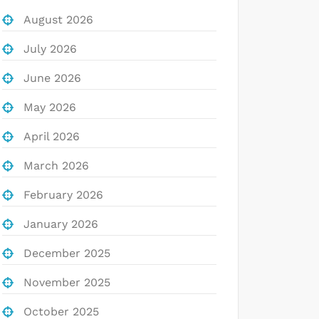
August 2026
July 2026
June 2026
May 2026
April 2026
March 2026
February 2026
January 2026
December 2025
November 2025
October 2025