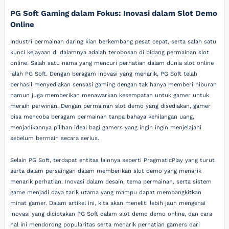
PG Soft Gaming dalam Fokus: Inovasi dalam Slot Demo
Online
Industri permainan daring kian berkembang pesat cepat, serta salah satu
kunci kejayaan di dalamnya adalah terobosan di bidang permainan slot
online. Salah satu nama yang mencuri perhatian dalam dunia slot online
ialah PG Soft. Dengan beragam inovasi yang menarik, PG Soft telah
berhasil menyediakan sensasi gaming dengan tak hanya memberi hiburan
namun juga memberikan menawarkan kesempatan untuk gamer untuk
meraih perwinan. Dengan permainan slot demo yang disediakan, gamer
bisa mencoba beragam permainan tanpa bahaya kehilangan uang,
menjadikannya pilihan ideal bagi gamers yang ingin ingin menjelajahi
sebelum bermain secara serius.
Selain PG Soft, terdapat entitas lainnya seperti PragmaticPlay yang turut
serta dalam persaingan dalam memberikan slot demo yang menarik
menarik perhatian. Inovasi dalam desain, tema permainan, serta sistem
game menjadi daya tarik utama yang mampu dapat membangkitkan
minat gamer. Dalam artikel ini, kita akan meneliti lebih jauh mengenai
inovasi yang diciptakan PG Soft dalam slot demo demo online, dan cara
hal ini mendorong popularitas serta menarik perhatian gamers dari