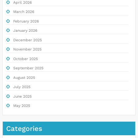
April 2026
March 2026
February 2026
January 2026
December 2025
November 2025
October 2025
September 2025
August 2025
July 2025
June 2025
May 2025
Categories