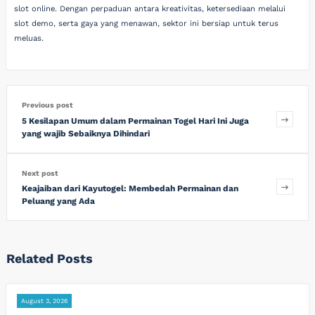
slot online. Dengan perpaduan antara kreativitas, ketersediaan melalui
slot demo, serta gaya yang menawan, sektor ini bersiap untuk terus
meluas.
Previous post
5 Kesilapan Umum dalam Permainan Togel Hari Ini Juga
yang wajib Sebaiknya Dihindari
Next post
Keajaiban dari Kayutogel: Membedah Permainan dan
Peluang yang Ada
Related Posts
August 3, 2026