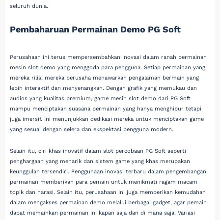
seluruh dunia.
Pembaharuan Permainan Demo PG Soft
Perusahaan ini terus mempersembahkan inovasi dalam ranah permainan
mesin slot demo yang menggoda para pengguna. Setiap permainan yang
mereka rilis, mereka berusaha menawarkan pengalaman bermain yang
lebih interaktif dan menyenangkan. Dengan grafik yang memukau dan
audios yang kualitas premium, game mesin slot demo dari PG Soft
mampu menciptakan suasana permainan yang hanya menghibur tetapi
juga imersif. Ini menunjukkan dedikasi mereka untuk menciptakan game
yang sesuai dengan selera dan ekspektasi pengguna modern.
Selain itu, ciri khas inovatif dalam slot percobaan PG Soft seperti
penghargaan yang menarik dan sistem game yang khas merupakan
keunggulan tersendiri. Penggunaan inovasi terbaru dalam pengembangan
permainan memberikan para pemain untuk menikmati ragam macam
topik dan narasi. Selain itu, perusahaan ini juga memberikan kemudahan
dalam mengakses permainan demo melalui berbagai gadget, agar pemain
dapat memainkan permainan ini kapan saja dan di mana saja. Variasi