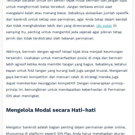
Tentukan batasan untuk diri sendiri sejak mulai bermain dan jangan lupa
untuk menghormati batas tersebut. Jangan terbawa emosi saat
mengalami kalah atau menang besar. Sebaiknya alokasikan jumlah spesifik
dari bankroll untuk setiap sesi permainan, agar Anda tetap dalam kendali
dan tidak menghabiskan lebih dari yang direncanakan.
idn poker
Di
samping itu, penting untuk mengambil jeda sejenak agar pikiran tetap
jernih dan tidak terdistraksi oleh tekanan permainan.
Akhirnya, bermain dengan agresif tetapi bijak bisa menjadi keuntungan
tersendiri. Usahakan untuk memanfaatkan posisi di meja dan bermain
lebih agresif ketika Anda memiliki tangan yang bagus. Sebaliknya, ketahui
kapan untuk fold tangan yang kurang baik juga sangat krusial. Mengamati
gaya bermain kompetitor dan mencari celah di strategi mereka juga
dapat memberikan keunggulan kompetitif. Dengan menerapkan prinsip-
prinsip ini, kemungkinan untuk mendapatkan keberhasilan di Permainan
IDN akan meningkat.
Mengelola Modal secara Hati-hati
Mengatur bankroll adalah bagian penting dalam permainan poker online,
khususnya di platform seperti IDN Play. Anda harus menetapkan aturan