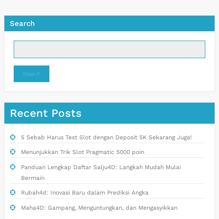
Search
Search
Recent Posts
5 Sebab Harus Test Slot dengan Deposit 5K Sekarang Juga!
Menunjukkan Trik Slot Pragmatic 5000 poin
Panduan Lengkap Daftar Salju4D: Langkah Mudah Mulai
Bermain
Rubah4d: Inovasi Baru dalam Prediksi Angka
Maha4D: Gampang, Menguntungkan, dan Mengasyikkan