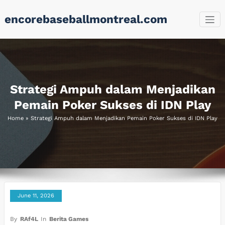
Skip
encorebaseballmontreal.com
to
content
Strategi Ampuh dalam Menjadikan
Pemain Poker Sukses di IDN Play
Home
»
Strategi Ampuh dalam Menjadikan Pemain Poker Sukses di IDN Play
June 11, 2026
By
RAf4L
In
Berita Games