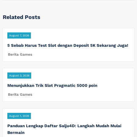
Related Posts
August 7, 2026
5 Sebab Harus Test Slot dengan Deposit 5K Sekarang Juga!
Berita Games
August 3, 2026
Menunjukkan Trik Slot Pragmatic 5000 poin
Berita Games
August 1, 2026
Panduan Lengkap Daftar Salju4D: Langkah Mudah Mulai
Bermain