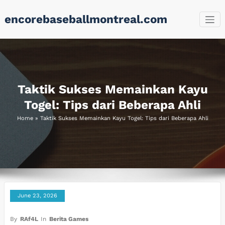
Skip
encorebaseballmontreal.com
to
content
Taktik Sukses Memainkan Kayu
Togel: Tips dari Beberapa Ahli
Home
»
Taktik Sukses Memainkan Kayu Togel: Tips dari Beberapa Ahli
June 23, 2026
By
RAf4L
In
Berita Games