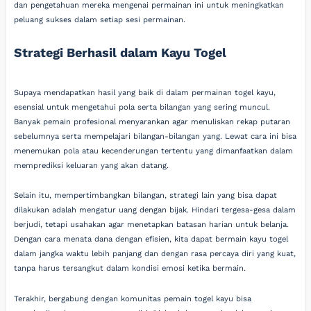
dan pengetahuan mereka mengenai permainan ini untuk meningkatkan
peluang sukses dalam setiap sesi permainan.
Strategi Berhasil dalam Kayu Togel
Supaya mendapatkan hasil yang baik di dalam permainan togel kayu,
esensial untuk mengetahui pola serta bilangan yang sering muncul.
Banyak pemain profesional menyarankan agar menuliskan rekap putaran
sebelumnya serta mempelajari bilangan-bilangan yang. Lewat cara ini bisa
menemukan pola atau kecenderungan tertentu yang dimanfaatkan dalam
memprediksi keluaran yang akan datang.
Selain itu, mempertimbangkan bilangan, strategi lain yang bisa dapat
dilakukan adalah mengatur uang dengan bijak. Hindari tergesa-gesa dalam
berjudi, tetapi usahakan agar menetapkan batasan harian untuk belanja.
Dengan cara menata dana dengan efisien, kita dapat bermain kayu togel
dalam jangka waktu lebih panjang dan dengan rasa percaya diri yang kuat,
tanpa harus tersangkut dalam kondisi emosi ketika bermain.
Terakhir, bergabung dengan komunitas pemain togel kayu bisa