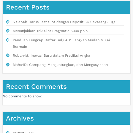
Recent Posts
5 Sebab Harus Test Slot dengan Deposit 5K Sekarang Juga!
Menunjukkan Trik Slot Pragmatic 5000 poin
Panduan Lengkap Daftar Salju4D: Langkah Mudah Mulai
Bermain
Rubah4d: Inovasi Baru dalam Prediksi Angka
Maha4D: Gampang, Menguntungkan, dan Mengasyikkan
Recent Comments
No comments to show.
Archives
August 2026