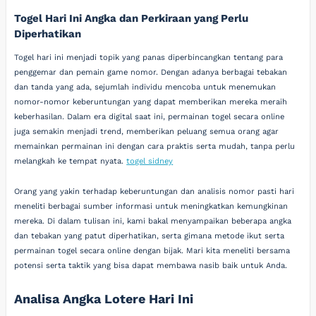
Togel Hari Ini Angka dan Perkiraan yang Perlu
Diperhatikan
Togel hari ini menjadi topik yang panas diperbincangkan tentang para
penggemar dan pemain game nomor. Dengan adanya berbagai tebakan
dan tanda yang ada, sejumlah individu mencoba untuk menemukan
nomor-nomor keberuntungan yang dapat memberikan mereka meraih
keberhasilan. Dalam era digital saat ini, permainan togel secara online
juga semakin menjadi trend, memberikan peluang semua orang agar
memainkan permainan ini dengan cara praktis serta mudah, tanpa perlu
melangkah ke tempat nyata.
togel sidney
Orang yang yakin terhadap keberuntungan dan analisis nomor pasti hari
meneliti berbagai sumber informasi untuk meningkatkan kemungkinan
mereka. Di dalam tulisan ini, kami bakal menyampaikan beberapa angka
dan tebakan yang patut diperhatikan, serta gimana metode ikut serta
permainan togel secara online dengan bijak. Mari kita meneliti bersama
potensi serta taktik yang bisa dapat membawa nasib baik untuk Anda.
Analisa Angka Lotere Hari Ini