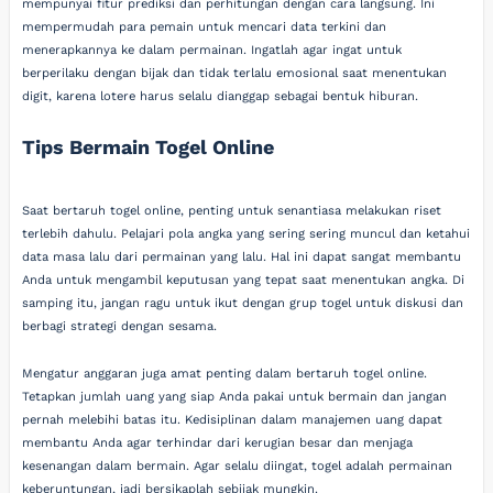
mempunyai fitur prediksi dan perhitungan dengan cara langsung. Ini
mempermudah para pemain untuk mencari data terkini dan
menerapkannya ke dalam permainan. Ingatlah agar ingat untuk
berperilaku dengan bijak dan tidak terlalu emosional saat menentukan
digit, karena lotere harus selalu dianggap sebagai bentuk hiburan.
Tips Bermain Togel Online
Saat bertaruh togel online, penting untuk senantiasa melakukan riset
terlebih dahulu. Pelajari pola angka yang sering sering muncul dan ketahui
data masa lalu dari permainan yang lalu. Hal ini dapat sangat membantu
Anda untuk mengambil keputusan yang tepat saat menentukan angka. Di
samping itu, jangan ragu untuk ikut dengan grup togel untuk diskusi dan
berbagi strategi dengan sesama.
Mengatur anggaran juga amat penting dalam bertaruh togel online.
Tetapkan jumlah uang yang siap Anda pakai untuk bermain dan jangan
pernah melebihi batas itu. Kedisiplinan dalam manajemen uang dapat
membantu Anda agar terhindar dari kerugian besar dan menjaga
kesenangan dalam bermain. Agar selalu diingat, togel adalah permainan
keberuntungan, jadi bersikaplah sebijak mungkin.