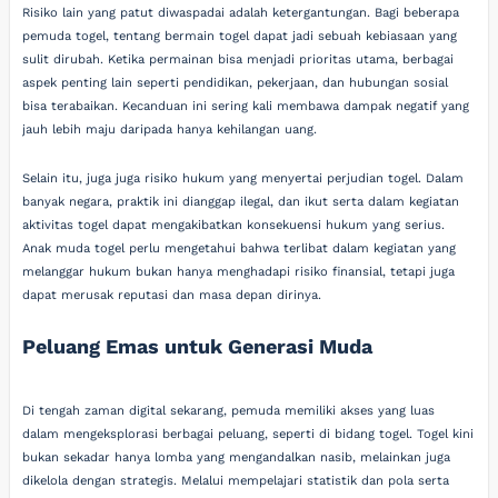
Risiko lain yang patut diwaspadai adalah ketergantungan. Bagi beberapa
pemuda togel, tentang bermain togel dapat jadi sebuah kebiasaan yang
sulit dirubah. Ketika permainan bisa menjadi prioritas utama, berbagai
aspek penting lain seperti pendidikan, pekerjaan, dan hubungan sosial
bisa terabaikan. Kecanduan ini sering kali membawa dampak negatif yang
jauh lebih maju daripada hanya kehilangan uang.
Selain itu, juga juga risiko hukum yang menyertai perjudian togel. Dalam
banyak negara, praktik ini dianggap ilegal, dan ikut serta dalam kegiatan
aktivitas togel dapat mengakibatkan konsekuensi hukum yang serius.
Anak muda togel perlu mengetahui bahwa terlibat dalam kegiatan yang
melanggar hukum bukan hanya menghadapi risiko finansial, tetapi juga
dapat merusak reputasi dan masa depan dirinya.
Peluang Emas untuk Generasi Muda
Di tengah zaman digital sekarang, pemuda memiliki akses yang luas
dalam mengeksplorasi berbagai peluang, seperti di bidang togel. Togel kini
bukan sekadar hanya lomba yang mengandalkan nasib, melainkan juga
dikelola dengan strategis. Melalui mempelajari statistik dan pola serta