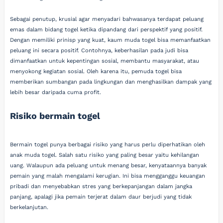
Sebagai penutup, krusial agar menyadari bahwasanya terdapat peluang
emas dalam bidang togel ketika dipandang dari perspektif yang positif.
Dengan memiliki prinisp yang kuat, kaum muda togel bisa memanfaatkan
peluang ini secara positif. Contohnya, keberhasilan pada judi bisa
dimanfaatkan untuk kepentingan sosial, membantu masyarakat, atau
menyokong kegiatan sosial. Oleh karena itu, pemuda togel bisa
memberikan sumbangan pada lingkungan dan menghasilkan dampak yang
lebih besar daripada cuma profit.
Risiko bermain togel
Bermain togel punya berbagai risiko yang harus perlu diperhatikan oleh
anak muda togel. Salah satu risiko yang paling besar yaitu kehilangan
uang. Walaupun ada peluang untuk menang besar, kenyataannya banyak
pemain yang malah mengalami kerugian. Ini bisa mengganggu keuangan
pribadi dan menyebabkan stres yang berkepanjangan dalam jangka
panjang, apalagi jika pemain terjerat dalam daur berjudi yang tidak
berkelanjutan.