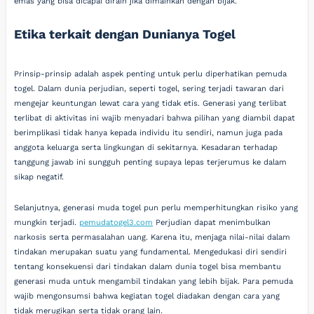
emas yang bisa dicapai diraih jika dimainkan dengan bijak.
Etika terkait dengan Dunianya Togel
Prinsip-prinsip adalah aspek penting untuk perlu diperhatikan pemuda
togel. Dalam dunia perjudian, seperti togel, sering terjadi tawaran dari
mengejar keuntungan lewat cara yang tidak etis. Generasi yang terlibat
terlibat di aktivitas ini wajib menyadari bahwa pilihan yang diambil dapat
berimplikasi tidak hanya kepada individu itu sendiri, namun juga pada
anggota keluarga serta lingkungan di sekitarnya. Kesadaran terhadap
tanggung jawab ini sungguh penting supaya lepas terjerumus ke dalam
sikap negatif.
Selanjutnya, generasi muda togel pun perlu memperhitungkan risiko yang
mungkin terjadi.
pemudatogel3.com
Perjudian dapat menimbulkan
narkosis serta permasalahan uang. Karena itu, menjaga nilai-nilai dalam
tindakan merupakan suatu yang fundamental. Mengedukasi diri sendiri
tentang konsekuensi dari tindakan dalam dunia togel bisa membantu
generasi muda untuk mengambil tindakan yang lebih bijak. Para pemuda
wajib mengonsumsi bahwa kegiatan togel diadakan dengan cara yang
tidak merugikan serta tidak orang lain.