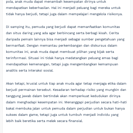
pola, anak muda dapat menambah kesempatan dirinya untuk
mendapatkan keberhasilan. Hal ini menjadi peluang bagi mereka untuk
tidak hanya berjudi, tetapi juga dalam mempelajari mengelola risikonya.
Di samping itu, pemuda yang berjudi dapat memanfaatkan komunitas
dan situs daring yang ada agar berbincang serta berbagi kisah. Cerita
daripada pemain lainnya bisa menjadi sebagai sumber pengetahuan yang
bermanfaat. Dengan memantau perkembangan dan diskursus dalam
komunitas ini, anak muda dapat membuat pilihan yang bijak serta
terinformasi. Situasi ini tidak hanya medatangkan peluang emas bagi
mendapatkan kemenangan, tetapi juga mengembangkan kemampuan
analitis serta interaksi sosial.
Akan tetapi, krusial untuk tiap anak muda agar tetap menjaga etika dalam
berjudi permainan tersebut. Kesadaran terhadap risiko yang mungkin dan
tanggung jawab dalam bertindak akan memperkuat kedudukan dirinya
dalam menghadapi kesempatan ini. Menanggapi perjudian secara hati-hati
bakal membuka jalan untuk pemuda dalam perjudian untuk bukan hanya
sukses dalam game, tetapi juga untuk tumbuh menjadi individu yang
lebih baik beretika serta melek secara finansial.