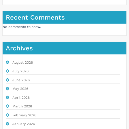
Recent Comments
No comments to show.
Archives
August 2026
July 2026
June 2026
May 2026
April 2026
March 2026
February 2026
January 2026