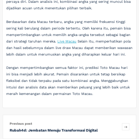
percaya diri. Dalam analisis ini, kombinasi angka yang sering muncul bisa
dijadikan acuan untuk menentukan pilihan terbaik.
Berdasarkan data Macau terbaru, angka yang memiliki frekuensi tinggi
sering kali berulang dalam periode tertentu. Oleh karena itu, pemain bisa
mempertimbangkan untuk memilih angka-angka tersebut sebagai bagian
dari strategi taruhan mereka.
Live Macau
Selain itu, memperhatikan pola
dan hasil sebelumnya dalam live draw Macau dapat memberikan wawasan
lebih dalam untuk merumuskan angka yang diharapkan keluar hari ini.
Dengan mempertimbangkan semua faktor ini, prediksi Toto Macau hari
ini bisa menjadi lebih akurat. Pemain disarankan untuk tetap bersikap
fleksibel dan tidak terpaku pada satu kombinasi angka. Menggabungkan
intuisi dan analisis data akan memberikan peluang yang lebih baik untuk
meraih kemenangan dalam permainan Toto Macau.
Previous post
Rubah4d: Jembatan Menuju Transformasi Digital