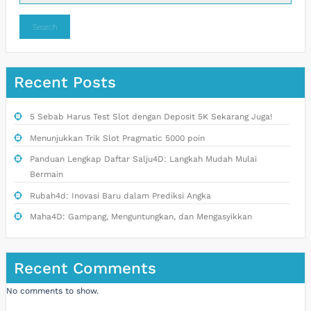
Search
Recent Posts
5 Sebab Harus Test Slot dengan Deposit 5K Sekarang Juga!
Menunjukkan Trik Slot Pragmatic 5000 poin
Panduan Lengkap Daftar Salju4D: Langkah Mudah Mulai
Bermain
Rubah4d: Inovasi Baru dalam Prediksi Angka
Maha4D: Gampang, Menguntungkan, dan Mengasyikkan
Recent Comments
No comments to show.