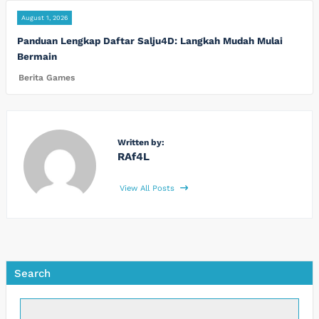
August 1, 2026
Panduan Lengkap Daftar Salju4D: Langkah Mudah Mulai
Bermain
Berita Games
Written by:
RAf4L
View All Posts
Search