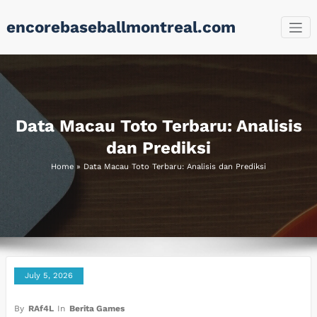
Skip
encorebaseballmontreal.com
to
content
Data Macau Toto Terbaru: Analisis
dan Prediksi
Home
»
Data Macau Toto Terbaru: Analisis dan Prediksi
July 5, 2026
By
RAf4L
In
Berita Games