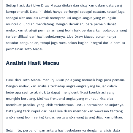
Setiap hasil dari Live Draw Macau diolah dan disajikan dalam data yang
komprehensif. Data ini tidak hanya berfungsi sebagai catatan, tetapi juga
sebagai alat analisis untuk memprediksi angka-angka yang mungkin
muncul di undian mendatang. Dengan demikian, para pemain dapat
melakukan strategi permainan yang lebih baik berdasarkan pola-pola yang
teridentifikasi dari hasil sebelumnya. Live Draw Macau bukan hanya
sekadar pengundian, tetapi juga merupakan bagian integral dari dinamika
permainan Toto Macau.
Analisis Hasil Macau
Hasil dari Toto Macau menunjukkan pola yang menarik bagi para pemain.
Dengan melakukan analisis terhadap angka-angka yang keluar dalam
beberapa sesi terakhir, kita dapat mengidentifikasi kombinasi yang
mungkin berulang. Melihat frekuensi angka yang muncul, kita bisa
membuat prediksi yang lebih terinformasi untuk permainan selanjutnya.
Data yang terkumpul dari hasil live draw memberikan wawasan tentang
angka yang lebih sering keluar, serta angka yang jarang dijadikan pilihan.
Selain itu, perbandingan antara hasil sebelumnya dengan analisis data