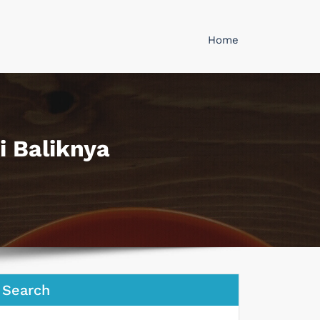
Home
i Baliknya
Search