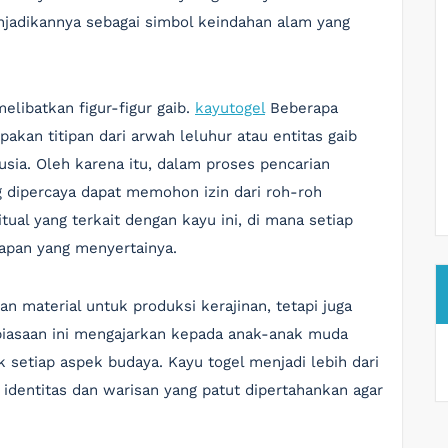
jadikannya sebagai simbol keindahan alam yang
elibatkan figur-figur gaib.
kayutogel
Beberapa
kan titipan dari arwah leluhur atau entitas gaib
ia. Oleh karena itu, dalam proses pencarian
ng dipercaya dapat memohon izin dari roh-roh
ual yang terkait dengan kayu ini, di mana setiap
rapan yang menyertainya.
an material untuk produksi kerajinan, tetapi juga
biasaan ini mengajarkan kepada anak-anak muda
setiap aspek budaya. Kayu togel menjadi lebih dari
 identitas dan warisan yang patut dipertahankan agar