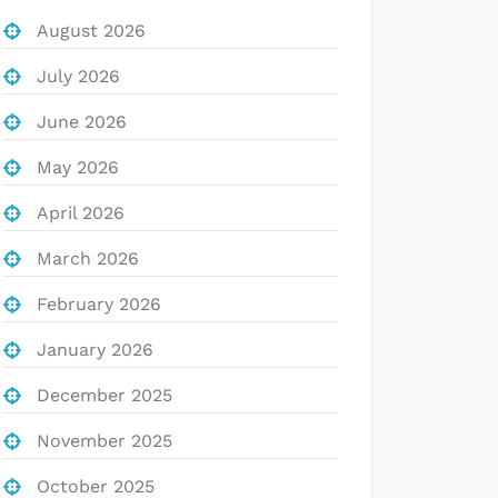
August 2026
July 2026
June 2026
May 2026
April 2026
March 2026
February 2026
January 2026
December 2025
November 2025
October 2025