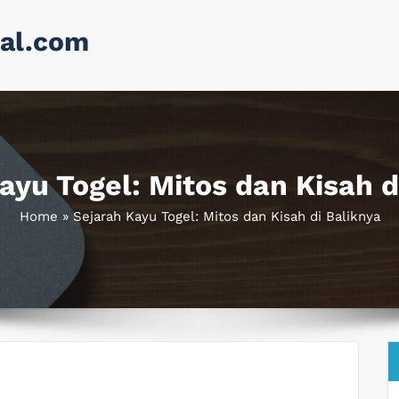
al.com
ayu Togel: Mitos dan Kisah d
Home
»
Sejarah Kayu Togel: Mitos dan Kisah di Baliknya