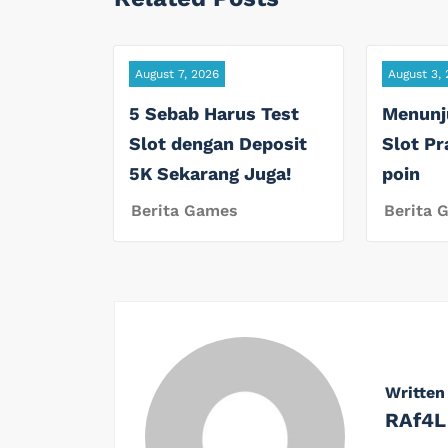
August 7, 2026
August 3,
5 Sebab Harus Test
Menunj
Slot dengan Deposit
Slot P
5K Sekarang Juga!
poin
Berita Games
Berita 
Written
RAf4L