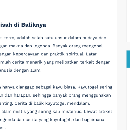
isah di Baliknya
his term, adalah salah satu unsur dalam budaya dan
engan makna dan legenda. Banyak orang mengenal
engan kepercayaan dan praktik spiritual. Latar
lah cerita menarik yang melibatkan terkait dengan
manusia dengan alam.
hanya dianggap sebagai kayu biasa. Kayutogel sering
gan dan harapan, sehingga banyak orang menggunakan
enting. Cerita di balik kayutogel mendalam,
am mistis yang sering kali misterius. Lewat artikel
legenda dan cerita yang kayutogel, dan bagaimana
si.